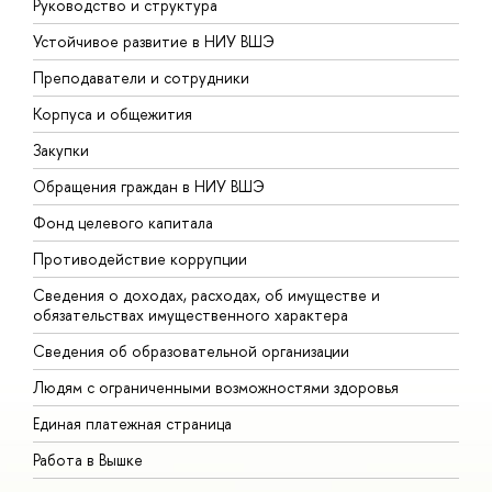
Руководство и структура
Д
Устойчивое развитие в НИУ ВШЭ
О
Преподаватели и сотрудники
П
Корпуса и общежития
В
Закупки
П
Обращения граждан в НИУ ВШЭ
А
Фонд целевого капитала
Д
Противодействие коррупции
Ц
Сведения о доходах, расходах, об имуществе и
Б
обязательствах имущественного характера
О
Сведения об образовательной организации
О
Людям с ограниченными возможностями здоровья
Единая платежная страница
Работа в Вышке