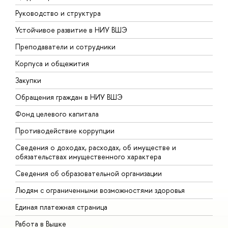
Руководство и структура
Д
Устойчивое развитие в НИУ ВШЭ
О
Преподаватели и сотрудники
П
Корпуса и общежития
В
Закупки
П
Обращения граждан в НИУ ВШЭ
А
Фонд целевого капитала
Д
Противодействие коррупции
Ц
Сведения о доходах, расходах, об имуществе и
Б
обязательствах имущественного характера
О
Сведения об образовательной организации
О
Людям с ограниченными возможностями здоровья
Единая платежная страница
Работа в Вышке