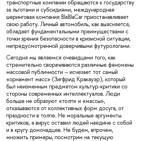
транспортные компании обращаются к государству
за льготами и субсидиями, международная
шеринговая компания BlaBlaСar приостанавливает
свою работу. Личный автомобиль, как выясняется,
обладает фундаментальными преимуществами с
точки зрения безопасности в кризисной ситуации,
непредусмотренной доверчивыми футурологами.
Сегодня мы являемся очевидцами того, как
стремительно сворачиваются различные феномены
массовой публичности – исчезает тот самый
«орнамент масс» (Зигфрид Кракауэр), который
был неизменным предметом культур-критики со
стороны современных интеллектуалов. Люди
больше не образуют «толп» и «массы»,
отказываются от коллективных форм досуга, от
праздности в толпе. Не моральные аргументы
критиков, а вирус оставил людей наедине с собой
и в кругу домочадцев. Не будем, впрочем,
множить примеры, посмотрим на текущую