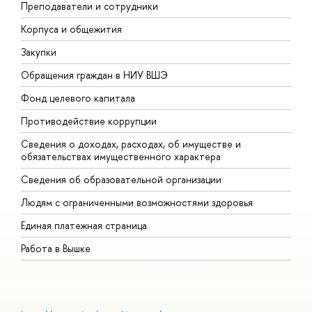
Преподаватели и сотрудники
П
Корпуса и общежития
В
Закупки
П
Обращения граждан в НИУ ВШЭ
А
Фонд целевого капитала
Д
Противодействие коррупции
Ц
Сведения о доходах, расходах, об имуществе и
Б
обязательствах имущественного характера
О
Сведения об образовательной организации
О
Людям с ограниченными возможностями здоровья
Единая платежная страница
Работа в Вышке