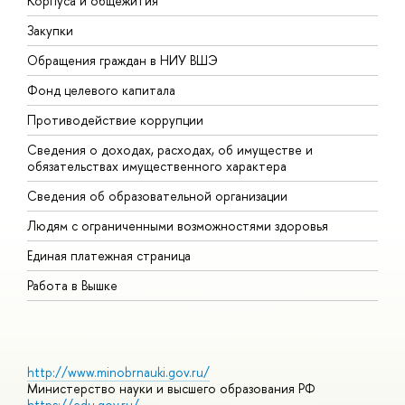
Корпуса и общежития
В
Закупки
П
Обращения граждан в НИУ ВШЭ
А
Фонд целевого капитала
Д
Противодействие коррупции
Ц
Сведения о доходах, расходах, об имуществе и
Б
обязательствах имущественного характера
О
Сведения об образовательной организации
О
Людям с ограниченными возможностями здоровья
Единая платежная страница
Работа в Вышке
http://www.minobrnauki.gov.ru/
Министерство науки и высшего образования РФ
https://edu.gov.ru/