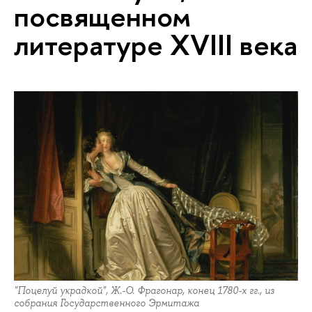
посвященном
литературе XVIII века
"Поцелуй украдкой", Ж.-О. Фрагонар, конец 1780-х гг., из
собрания Государственного Эрмитажа