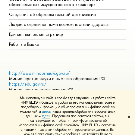
обязательствах имущественного характера
О
Сведения об образовательной организации
О
Людям с ограниченными возможностями здоровья
Единая платежная страница
Работа в Вышке
http://www.minobrnauki.gov.ru/
Министерство науки и высшего образования РФ
https://edu.gov.ru/
Министерство просвещения РФ
https://elearning.hse.ru/mooc
Мы используем файлы cookies для улучшения работы сайта
Массовые открытые онлайн-курсы
НИУ ВШЭ и большего удобства его использования. Более
подробную информацию об использовании файлов cookies
можно найти
здесь
, наши правила обработки персональных
данных –
здесь
. Продолжая пользоваться сайтом, вы
✖
© НИУ ВШЭ 1993–2026
Адреса и контакты
Условия
подтверждаете, что были проинформированы об
использования материалов
Политика конфиденциальности
Карта
использовании файлов cookies сайтом НИУ ВШЭ и согласны
сайта
с нашими правилами обработки персональных данных. Вы
Шрифты HSE Sans и HSE Slab разработаны в
Школе дизайна НИУ
можете отключить файлы cookies в настройках Вашего