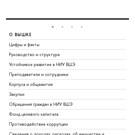
О ВЫШКЕ
Цифры и факты
Л
Руководство и структура
Д
Устойчивое развитие в НИУ ВШЭ
О
Преподаватели и сотрудники
П
Корпуса и общежития
В
Закупки
П
Обращения граждан в НИУ ВШЭ
А
Фонд целевого капитала
Д
Противодействие коррупции
Ц
Сведения о доходах, расходах, об имуществе и
Б