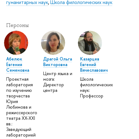
гуманитарных наук
,
Школа филологических наук
Персоны
Абелюк
Драгой Ольга
Казарцев
Евгения
Викторовна
Евгений
Семеновна
Вячеславович
Центр языка и
Проектная
мозга:
Школа
лаборатория
Директор
филологических
по изучению
центра
наук:
творчества
Профессор
Юрия
Любимова и
режиссерского
театра XX-XXI
вв.:
Заведующий
лабораторией