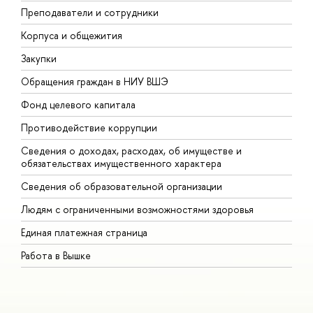
Преподаватели и сотрудники
П
Корпуса и общежития
В
Закупки
П
Обращения граждан в НИУ ВШЭ
А
Фонд целевого капитала
Д
Противодействие коррупции
Ц
Сведения о доходах, расходах, об имуществе и
Б
обязательствах имущественного характера
О
Сведения об образовательной организации
О
Людям с ограниченными возможностями здоровья
Единая платежная страница
Работа в Вышке