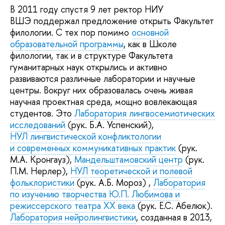
В 2011 году спустя 9 лет ректор НИУ
ВШЭ поддержал предложение открыть Факультет
филологии. С тех пор помимо
основной
образовательной программы
, как в Школе
филологии, так и в структуре Факультета
гуманитарных наук открылись и активно
развиваются различные лаборатории и научные
центры. Вокруг них образовалась очень живая
научная проектная среда, мощно вовлекающая
студентов. Это
Лаборатория лингвосемиотических
исследований
(рук. Б.А. Успенский),
НУЛ лингвистической конфликтологии
и современных коммуникативных практик
(рук.
М.А. Кронгауз),
Мандельштамовский центр
(рук.
П.М. Нерлер),
НУЛ теоретической и полевой
фольклористики
(рук. А.Б. Мороз) ,
Лаборатория
по изучению творчества Ю.П. Любимова и
режиссерского театра ХХ века
(рук. Е.С. Абелюк).
Лаборатория нейролингвистики
, созданная в 2013,