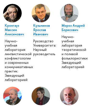
Кронгауз
Кузьминов
Мороз Андрей
Максим
Ярослав
Борисович
Анисимович
Иванович
Научно-
Научно-
Руководство
учебная
учебная
Университета:
лаборатория
лаборатория
Научный
теоретической
лингвистической
руководитель
и полевой
конфликтологии
фольклористики:
и современных
Заведующий
коммуникативных
лабораторией
практик:
Заведующий
лабораторией