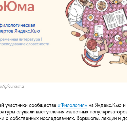
mo/q/curcuma
ей участники сообщества
«Филология»
на Яндекс.Кью и
ературы слушали выступления известных популяризаторо
ми о собственных исследованиях. Воркшопы, лекции и 
: