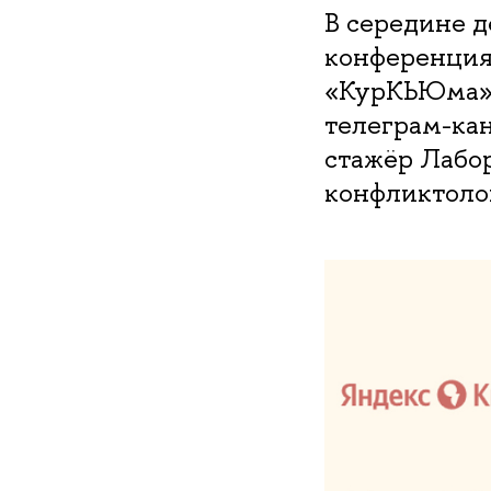
В середине д
конференция
«КурКЬЮма».
телеграм-ка
стажёр Лабо
конфликтоло