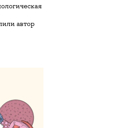
лологическая
пили автор