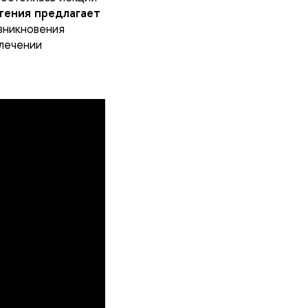
тения предлагает
зникновения
влечении