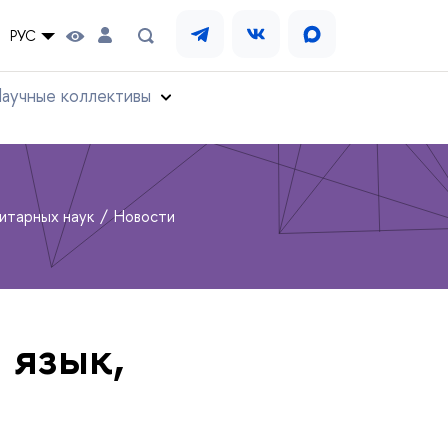
РУС
аучные коллективы
нитарных наук
Новости
язык,