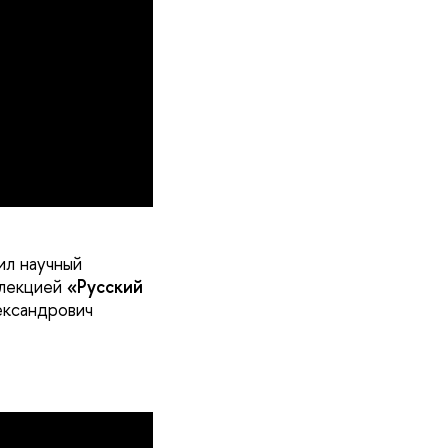
ил научный
 лекцией
«Русский
ександрович