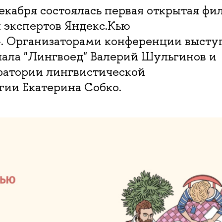
екабря состоялась первая открытая фи
 экспертов Яндекс.Кью
 Организаторами конференции высту
нала "Лингвоед" Валерий Шульгинов и
ратории лингвистической
гии Екатерина Собко.