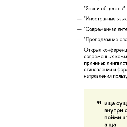
"Язык и общество"
"Иностранные язык
"Современная лите
"Преподавание сл
Открыл конференц
современных комм
причины: лингвис
становлении и фор
направления польз
ища сущ
внутри 
пойми ч
а ща