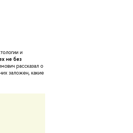
тологии и
х не без
мович рассказал о
них заложен, какие