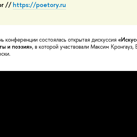
or //
https://poetory.ru
нь конференции состоялась открытая дискуссия
«Искус
ты и поэзия»
, в которой участвовали Максим Кронгауз,
рски.