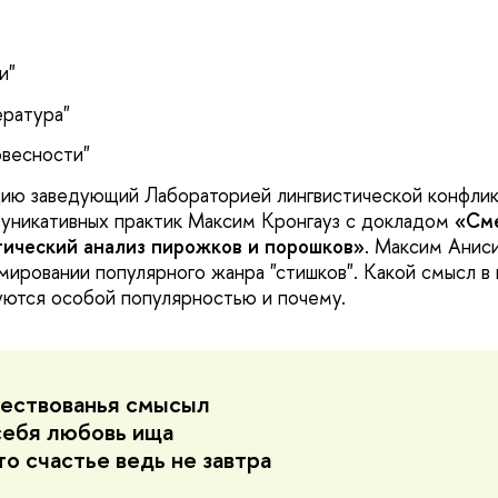
и"
ратура"
овесности"
ию заведующий Лабораторией лингвистической конфлик
уникативных практик Максим Кронгауз с докладом
«Сме
тический анализ пирожков и порошков»
. Максим Аниси
мировании популярного жанра "стишков". Какой смысл в 
уются особой популярностью и почему.
ествованья смысыл
себя любовь ища
то счастье ведь не завтра