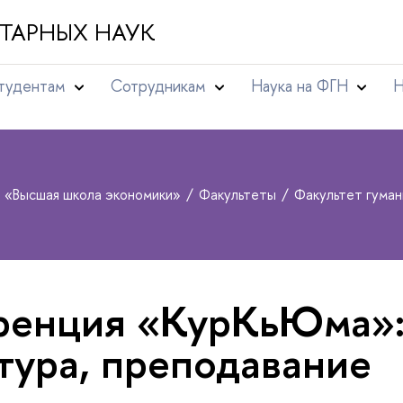
ТАРНЫХ НАУК
тудентам
Сотрудникам
Наука на ФГН
Н
т «Высшая школа экономики»
Факультеты
Факультет гума
енция «КурКьЮма»: 
тура, преподавание