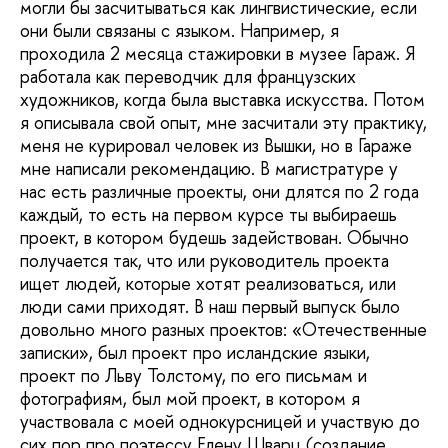
могли бы засчитываться как лингвистические, если
они были связаны с языком. Например, я
проходила 2 месяца стажировки в музее Гараж. Я
работала как переводчик для французских
художников, когда была выставка искусства. Потом
я описывала свой опыт, мне засчитали эту практику,
меня не курировал человек из Вышки, но в Гараже
мне написали рекомендацию. В магистратуре у
нас есть различные проекты, они длятся по 2 года
каждый, то есть на первом курсе ты выбираешь
проект, в котором будешь задействован. Обычно
получается так, что или руководитель проекта
ищет людей, которые хотят реализоваться, или
люди сами приходят. В наш первый выпуск было
довольно много разных проектов: «Отечественные
записки», был проект про исландские языки,
проект по Льву Толстому, по его письмам и
фотографиям, был мой проект, в котором я
участвовала с моей однокурсницей и участвую до
сих пор про поэтессу Елену Шварц (создание