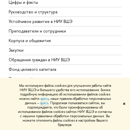
Цифры и факты
Л
Руководство и структура
Д
Устойчивое развитие в НИУ ВШЭ
О
Преподаватели и сотрудники
П
Корпуса и общежития
В
Закупки
П
Обращения граждан в НИУ ВШЭ
А
Фонд целевого капитала
Д
Противодействие коррупции
Ц
Мы используем файлы cookies для улучшения работы сайта
Сведения о доходах, расходах, об имуществе и
Б
НИУ ВШЭ и большего удобства его использования. Более
обязательствах имущественного характера
подробную информацию об использовании файлов cookies
О
можно найти
здесь
, наши правила обработки персональных
Сведения об образовательной организации
данных –
здесь
. Продолжая пользоваться сайтом, вы
✖
О
подтверждаете, что были проинформированы об
использовании файлов cookies сайтом НИУ ВШЭ и согласны
Людям с ограниченными возможностями здоровья
с нашими правилами обработки персональных данных. Вы
можете отключить файлы cookies в настройках Вашего
Единая платежная страница
браузера.