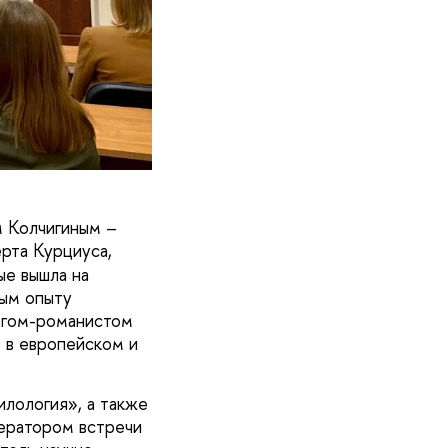
м Колчигиным –
рта Курциуса,
ые вышла на
ным опыту
логом-романистом
в в европейском и
лология», а также
ератором встречи