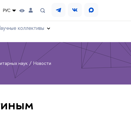
РУС
аучные коллективы
нитарных наук
Новости
гиным