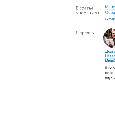
Маги
В статье
Обра
упомянуты
гума
Персоны
Долг
Натал
Миха
Школ
филол
наук: