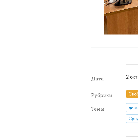
2 окт
Дата
Сво
Рубрики
диск
Темы
Сре