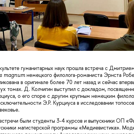
культете гуманитарных наук прошла встреча с Дмитрие
немецкого филолога-романиста Эрнста Робе
s
magnum
икована в оригинале более 70 лет назад и сейчас вперв
вух томах. Д. Колчигин выступил с докладом, посвящен
рциуса, о его споре с другим крупным немецким фило
исключительности Э.Р. Курциуса в исследовании топосо
вековье.
встречи были студенты 3-4 курсов и выпускники ОП «Фи
ускники магистерской программы «Медиевистика». Мод