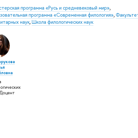
стерская программа «Русь и средневековый мир»
,
зовательная программа «Современная филология»
,
Факульте
нитарных наук
,
Школа филологических наук
орукова
ья
йловна
а
огических
 Доцент