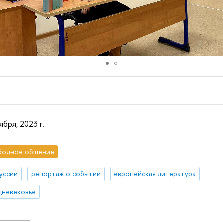
ября, 2023 г.
бодное общение
уссии
репортаж о событии
европейская литература
дневековье