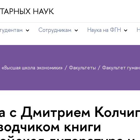
ТАРНЫХ НАУК
тудентам
Сотрудникам
Наука на ФГН
Н
т «Высшая школа экономики»
Факультеты
Факультет гума
а с Дмитрием Колчи
водчиком книги