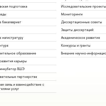
вская подготовка
Исследовательские проекты
иады
Мониторинги
в бакалавриат
Диссертационные советы
Защиты диссертаций
в магистратуру
Академическое развитие
нтура
Конкурсы и гранты
ительное образование
Внешние научно-информаци
развития карьеры
-инкубатор ВШЭ
вательные партнерства
ая связь и взаимодействие с
телями услуг