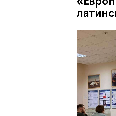
«Европ
латинс