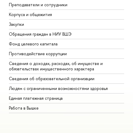
Преподаватели и сотрудники
П
Корпуса и общежития
В
Закупки
П
Обращения граждан в НИУ ВШЭ
А
Фонд целевого капитала
Д
Противодействие коррупции
Ц
Сведения о доходах, расходах, об имуществе и
Б
обязательствах имущественного характера
О
Сведения об образовательной организации
О
Людям с ограниченными возможностями здоровья
Единая платежная страница
Работа в Вышке