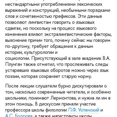
нестандартными употреблениями лексических
выражений и конструкций, необычными порядками
слов и сочетаемостью префиксов. Эти данные
позволяют лингвистам говорить о языковых
сдвигах, но поскольку на процесс языкового
изменения влияют экстралингвистические факторы,
выяснение причин того, почему сейчас мы говорим
по-другому, требует обращения к данным
истории, культурологии и
социологии. Присутствующий в зале академик В.А.
Плунгян также отметил, что прослеживать следы
устаревших языковых оборотов можно через язык
поэзии, которая сохраняет старую норму.
После лекции слушатели бурно дискутировали о
том, насколько современные читатели, и особенно
школьники, понимают Лермонтова, и нужна ли им в
этом помощь. В дискуссии приняли участие
профессора школы филологии
П.Ф. Успенский
и
А.С. Бодрова
, а также магистранты школы