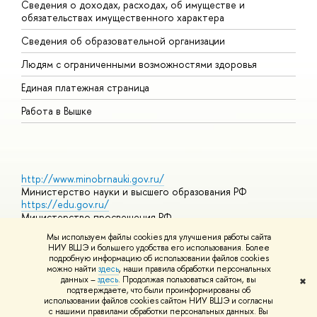
Сведения о доходах, расходах, об имуществе и
Б
обязательствах имущественного характера
О
Сведения об образовательной организации
О
Людям с ограниченными возможностями здоровья
Единая платежная страница
Работа в Вышке
http://www.minobrnauki.gov.ru/
Министерство науки и высшего образования РФ
https://edu.gov.ru/
Министерство просвещения РФ
https://elearning.hse.ru/mooc
Мы используем файлы cookies для улучшения работы сайта
Массовые открытые онлайн-курсы
НИУ ВШЭ и большего удобства его использования. Более
подробную информацию об использовании файлов cookies
можно найти
здесь
, наши правила обработки персональных
данных –
здесь
. Продолжая пользоваться сайтом, вы
✖
© НИУ ВШЭ 1993–2026
Адреса и контакты
Условия
подтверждаете, что были проинформированы об
использования материалов
Политика конфиденциальности
Карта
использовании файлов cookies сайтом НИУ ВШЭ и согласны
сайта
с нашими правилами обработки персональных данных. Вы