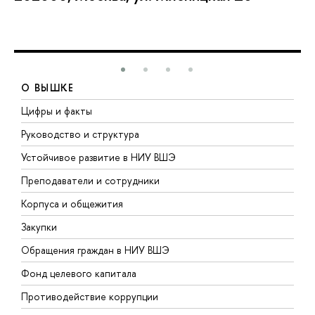
О ВЫШКЕ
Цифры и факты
Л
Руководство и структура
Д
Устойчивое развитие в НИУ ВШЭ
О
Преподаватели и сотрудники
П
Корпуса и общежития
В
Закупки
П
Обращения граждан в НИУ ВШЭ
А
Фонд целевого капитала
Д
Противодействие коррупции
Ц