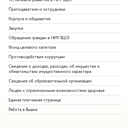
Преподаватели и сотрудники
П
Корпуса и общежития
В
Закупки
П
Обращения граждан в НИУ ВШЭ
А
Фонд целевого капитала
Д
Противодействие коррупции
Ц
Сведения о доходах, расходах, об имуществе и
Б
обязательствах имущественного характера
О
Сведения об образовательной организации
О
Людям с ограниченными возможностями здоровья
Единая платежная страница
Работа в Вышке