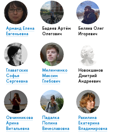
Арманд Елена
Бадеев Артём
Беляев Олег
Евгеньевна
Олегович
Игоревич
Главатских
Меленченко
Новокшанов
Софья
Максим
Дмитрий
Сергеевна
Глебович
Андреевич
Овчинникова
Падалка
Рахилина
Арина
Полина
Екатерина
Витальевна
Вячеславовна
Владимировна