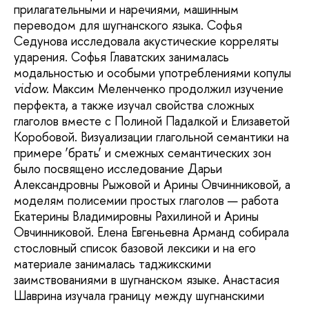
прилагательными и наречиями, машинным
переводом для шугнанского языка. Софья
Седунова исследовала акустические корреляты
ударения. Софья Главатских занималась
модальностью и особыми употреблениями копулы
Максим Меленченко продолжил изучение
vidow.
перфекта, а также изучал свойства сложных
глаголов вместе с Полиной Падалкой и Елизаветой
Коробовой. Визуализации глагольной семантики на
примере ‘брать’ и смежных семантических зон
было посвящено исследование Дарьи
Александровны Рыжовой и Арины Овчинниковой, а
моделям полисемии простых глаголов — работа
Екатерины Владимировны Рахилиной и Арины
Овчинниковой. Елена Евгеньевна Арманд собирала
стословный список базовой лексики и на его
материале занималась таджикскими
заимствованиями в шугнанском языке. Анастасия
Шаврина изучала границу между шугнанскими