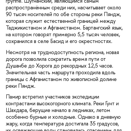
группе. Шугнанский, являющийся самым
распространённым среди них, насчитывает около
90 тысяч носителей по обе стороны реки Пяндж,
которая служит естественной границей между
Таджикистаном и Афганистаном. Бартангский язык,
на котором говорят примерно 5,5 тысяч человек,
сохранился в селе Басид и его окрестностях.
Несмотря на труднодоступность региона, новая
дорога позволила сократить время пути от
Душанбе до Хорога до рекордных 12,5 часов.
Значительная часть маршрута проходила вдоль
границы с Афганистаном по живописной долине
реки Пяндж.
Памир встретил участников экспедиции
контрастами высокогорного климата. Реки Гунт и
Шахдара, берущие начало в ледниках, летом
особенно бурные и холодные. Однако в дневную
жару, когда температура достигала 35 градусов,
их освежающие воды становились спасением для