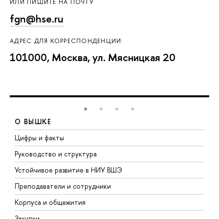
ИЛИ ПИШИТЕ НА ПОЧТУ
fgn@hse.ru
АДРЕС ДЛЯ КОРРЕСПОНДЕНЦИИ:
101000, Москва, ул. Мясницкая 20
О ВЫШКЕ
Цифры и факты
Л
Руководство и структура
Д
Устойчивое развитие в НИУ ВШЭ
О
Преподаватели и сотрудники
П
Корпуса и общежития
В
Закупки
П