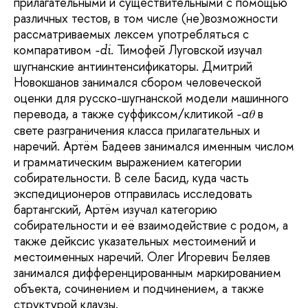
прилагательными и существительными с помощью
различных тестов, в том числе (не)возможности
рассматриваемых лексем употребляться с
компаративом
Тимофей Луговской изучал
-di.
шугнанские антиинтенсификаторы. Дмитрий
Новокшанов занимался сбором человеческой
оценки для русско-шугнанской модели машинного
перевода, а также суффиксом/клитикой
в
-aθ
свете разграничения класса прилагательных и
наречий. Артём Бадеев занимался именным числом
и грамматическим выражением категории
собирательности. В селе Басид, куда часть
экспедиционеров отправилась исследовать
бартангский, Артём изучал категорию
собирательности и её взаимодействие с родом, а
также дейксис указательных местоимений и
местоименных наречий. Олег Игоревич Беляев
занимался дифференцированным маркированием
объекта, сочинением и подчинением, а также
структурой клаузы.