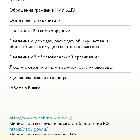
Обращения граждан в НИУ ВШЭ
А
Фонд целевого капитала
Д
Противодействие коррупции
Ц
Сведения о доходах, расходах, об имуществе и
Б
обязательствах имущественного характера
О
Сведения об образовательной организации
О
Людям с ограниченными возможностями здоровья
Единая платежная страница
Работа в Вышке
http://www.minobrnauki.gov.ru/
Министерство науки и высшего образования РФ
https://edu.gov.ru/
Министерство просвещения РФ