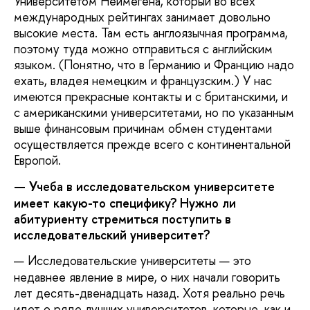
Университетом Неймегена, который во всех
международных рейтингах занимает довольно
высокие места. Там есть англоязычная программа,
поэтому туда можно отправиться с английским
языком. (Понятно, что в Германию и Францию надо
ехать, владея немецким и французским.) У нас
имеются прекрасные контакты и с британскими, и
с американскими университетами, но по указанным
выше финансовым причинам обмен студентами
осуществляется прежде всего с континентальной
Европой.
—
Учеба в исследовательском университете
имеет какую-то специфику? Нужно ли
абитуриенту стремиться поступить в
исследовательский университет?
—
Исследовательские университеты — это
недавнее явление в мире, о них начали говорить
лет десять-двенадцать назад. Хотя реально речь
идет о ряде лучших университетов, которые, как и