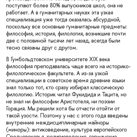
поступают более 80% выпускников школ, она не
работает. А в гуманитарных науках эта узкая
специализация уже тогда оказалась абсурдной,
поскольку все основные гуманитарные предметы:
философия, история, филология, возникшие почти
две с половиной тысячи лет назад, всегда были
тесно связаны друг с другом.
В Гумбольдтовском университете XIX века
философия преподавалась чаще всего на историко-
филологическом факультете. А из-за узкой
специализации в советское время древние языки
знал только тот, кто сразу избирал классическую
филологию. Историк читал Фукидида и Тацита, но
не знал ни философии Аристотеля, ни поэзии
Горация. Мы решили хотя бы отчасти отойти от
такой узости. Поэтому у нас с этого года введены
внутренние междисциплинарные майноры
(миноры): антиковедение, культура европейского
Средневековья, религиоведение, германские