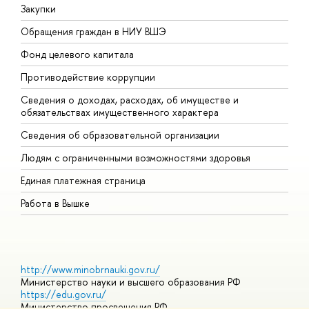
Закупки
П
Обращения граждан в НИУ ВШЭ
А
Фонд целевого капитала
Д
Противодействие коррупции
Ц
Сведения о доходах, расходах, об имуществе и
Б
обязательствах имущественного характера
О
Сведения об образовательной организации
О
Людям с ограниченными возможностями здоровья
Единая платежная страница
Работа в Вышке
http://www.minobrnauki.gov.ru/
Министерство науки и высшего образования РФ
https://edu.gov.ru/
Министерство просвещения РФ