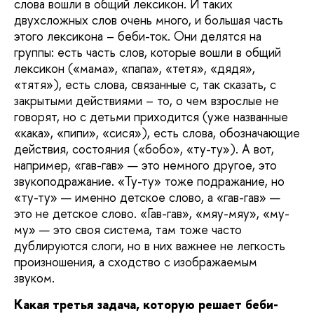
слова вошли в общий лексикон. И таких
двухсложных слов очень много, и большая часть
этого лексикона – беби-ток. Они делятся на
группы: есть часть слов, которые вошли в общий
лексикон («мама», «папа», «тетя», «дядя»,
«тятя»), есть слова, связанные с, так сказать, с
закрытыми действиями – то, о чем взрослые не
говорят, но с детьми приходится (уже названные
«кака», «пипи», «сися»), есть слова, обозначающие
действия, состояния («бобо», «ту-ту»). А вот,
например, «гав-гав» — это немного другое, это
звукоподражание. «Ту-ту» тоже подражание, но
«ту-ту» — именно детское слово, а «гав-гав» —
это не детское слово. «Гав-гав», «мяу-мяу», «му-
му» — это своя система, там тоже часто
дублируются слоги, но в них важнее не легкость
произношения, а сходство с изображаемым
звуком.
Какая третья задача, которую решает беби-