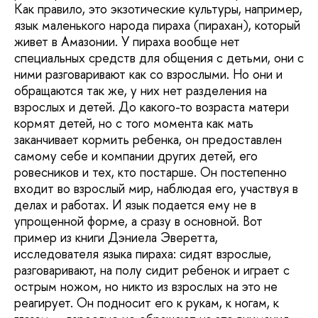
Как правило, это экзотические культуры, например,
язык маленького народа пираха (пирахан), который
живет в Амазонии. У пираха вообще нет
специальных средств для общения с детьми, они с
ними разговаривают как со взрослыми. Но они и
обращаются так же, у них нет разделения на
взрослых и детей. До какого-то возраста матери
кормят детей, но с того момента как мать
заканчивает кормить ребенка, он предоставлен
самому себе и компании других детей, его
ровесников и тех, кто постарше. Он постепенно
входит во взрослый мир, наблюдая его, участвуя в
делах и работах. И язык подается ему не в
упрощенной форме, а сразу в основной. Вот
пример из книги Дэниела Эверетта,
исследователя языка пираха: сидят взрослые,
разговаривают, на полу сидит ребенок и играет с
острым ножом, но никто из взрослых на это не
реагирует. Он подносит его к рукам, к ногам, к