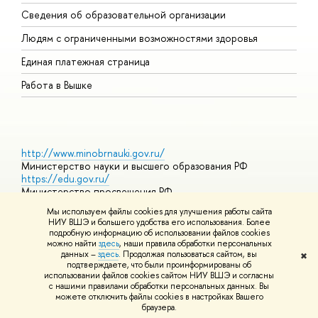
О
Сведения об образовательной организации
О
Людям с ограниченными возможностями здоровья
Единая платежная страница
Работа в Вышке
http://www.minobrnauki.gov.ru/
Министерство науки и высшего образования РФ
https://edu.gov.ru/
Министерство просвещения РФ
https://elearning.hse.ru/mooc
Мы используем файлы cookies для улучшения работы сайта
Массовые открытые онлайн-курсы
НИУ ВШЭ и большего удобства его использования. Более
подробную информацию об использовании файлов cookies
можно найти
здесь
, наши правила обработки персональных
данных –
здесь
. Продолжая пользоваться сайтом, вы
✖
© НИУ ВШЭ 1993–2026
Адреса и контакты
Условия
подтверждаете, что были проинформированы об
использования материалов
Политика конфиденциальности
Карта
использовании файлов cookies сайтом НИУ ВШЭ и согласны
сайта
с нашими правилами обработки персональных данных. Вы
Шрифты HSE Sans и HSE Slab разработаны в
Школе дизайна НИУ
можете отключить файлы cookies в настройках Вашего
ВШЭ
браузера.
Редактору