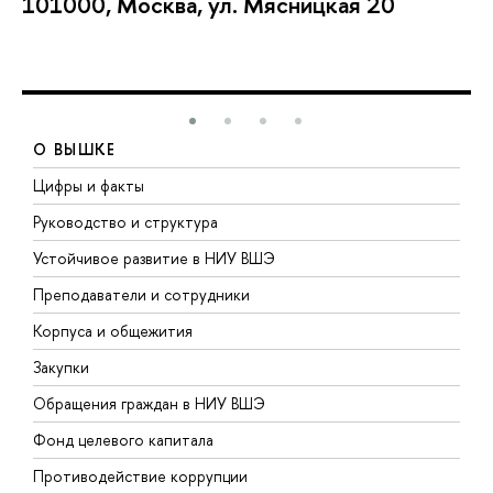
101000, Москва, ул. Мясницкая 20
О ВЫШКЕ
Цифры и факты
Л
Руководство и структура
Д
Устойчивое развитие в НИУ ВШЭ
О
Преподаватели и сотрудники
П
Корпуса и общежития
В
Закупки
П
Обращения граждан в НИУ ВШЭ
А
Фонд целевого капитала
Д
Противодействие коррупции
Ц