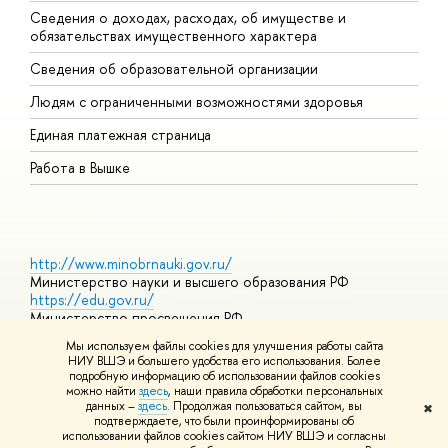
Сведения о доходах, расходах, об имуществе и
Б
обязательствах имущественного характера
О
Сведения об образовательной организации
О
Людям с ограниченными возможностями здоровья
Единая платежная страница
Работа в Вышке
http://www.minobrnauki.gov.ru/
Министерство науки и высшего образования РФ
https://edu.gov.ru/
Министерство просвещения РФ
https://elearning.hse.ru/mooc
Мы используем файлы cookies для улучшения работы сайта
Массовые открытые онлайн-курсы
НИУ ВШЭ и большего удобства его использования. Более
подробную информацию об использовании файлов cookies
можно найти
здесь
, наши правила обработки персональных
данных –
здесь
. Продолжая пользоваться сайтом, вы
✖
© НИУ ВШЭ 1993–2026
Адреса и контакты
Условия
подтверждаете, что были проинформированы об
использования материалов
Политика конфиденциальности
Карта
использовании файлов cookies сайтом НИУ ВШЭ и согласны
сайта