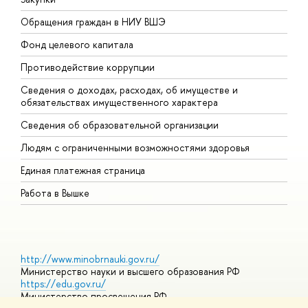
Обращения граждан в НИУ ВШЭ
А
Фонд целевого капитала
Д
Противодействие коррупции
Ц
Сведения о доходах, расходах, об имуществе и
Б
обязательствах имущественного характера
О
Сведения об образовательной организации
О
Людям с ограниченными возможностями здоровья
Единая платежная страница
Работа в Вышке
http://www.minobrnauki.gov.ru/
Министерство науки и высшего образования РФ
https://edu.gov.ru/
Министерство просвещения РФ