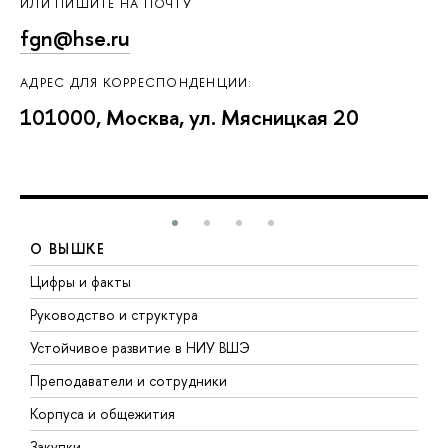
ИЛИ ПИШИТЕ НА ПОЧТУ
fgn@hse.ru
АДРЕС ДЛЯ КОРРЕСПОНДЕНЦИИ:
101000, Москва, ул. Мясницкая 20
О ВЫШКЕ
Цифры и факты
Л
Руководство и структура
Д
Устойчивое развитие в НИУ ВШЭ
О
Преподаватели и сотрудники
П
Корпуса и общежития
В
Закупки
П