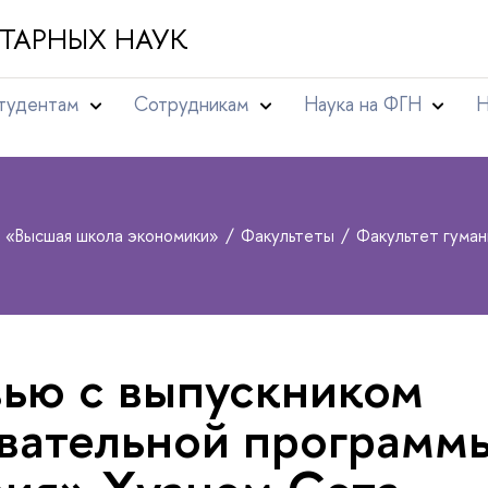
ТАРНЫХ НАУК
тудентам
Сотрудникам
Наука на ФГН
Н
т «Высшая школа экономики»
Факультеты
Факультет гума
ью с выпускником
вательной программ