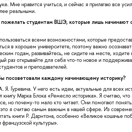
ке. Мне нравится учиться, и сейчас я прилагаю все усил
олее реальными.
и пожелать студентам ВШЭ, которые лишь начинают 
 пользоваться всеми возможностями, которые предостав
ться в хорошем университете, поэтому важно осознавать
ским годам, развивайтесь, не сидите на месте, ходите 
ый раз открывайте для себя что-то новое и поддержив
тудентов и преподавателей.
 бы посоветовали каждому начинающему историку?
А. Я. Гуревича. У него есть идеи, актуальные для всех ис
 книгу Марка Блока «Ремесло историка». Я считаю, что 
все, но почему-то мало кто читает. Они помогают понять
и это я считаю самым важным в нашей сфере. Из совреме
итать книги Р. Дарнтона, особенно «Великое кошачье по
и французской культуры».