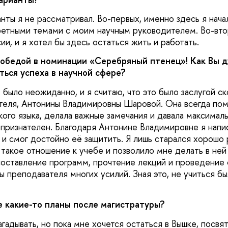
анты я не рассматривал. Во-первых, именно здесь я нача
ретными темами с моим научным руководителем. Во-вто
ии, и я хотел бы здесь остаться жить и работать.
победой в номинации «Серебряный птенец»! Как Вы д
ться успеха в научной сфере?
 было неожиданно, и я считаю, что это было заслугой с
теля, Антонины Владимировны Шаровой. Она всегда пом
кого языка, делала важные замечания и давала максимал
ь признателен. Благодаря Антонине Владимировне я нап
и смог достойно её защитить. Я лишь старался хорошо 
такое отношение к учебе и позволило мне делать в ней 
составление программ, прочтение лекций и проведение
 преподавателя многих усилий. Зная это, не учиться бы
же какие-то планы после магистратуры?
агадывать, но пока мне хочется остаться в Вышке, посвя