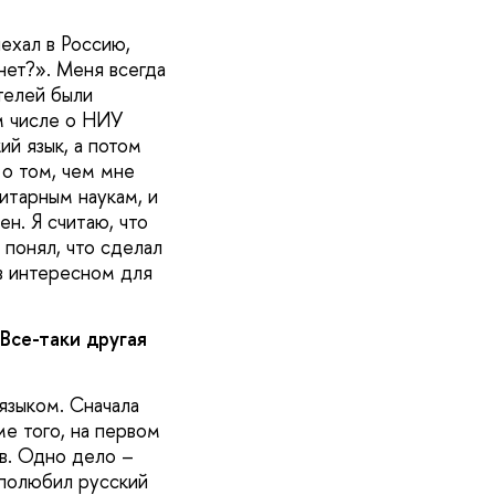
иехал в Россию,
нет?». Меня всегда
телей были
ом числе о НИУ
ий язык, а потом
 о том, чем мне
итарным наукам, и
н. Я считаю, что
 понял, что сделал
 в интересном для
Все-таки другая
языком. Сначала
ме того, на первом
ов. Одно дело –
 полюбил русский