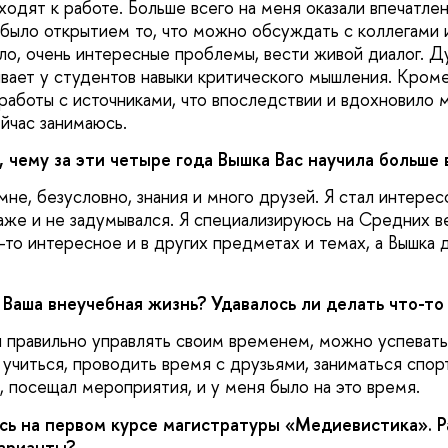
ходят к работе. Больше всего на меня оказали впечатле
 было открытием то, что можно обсуждать с коллегами
вило, очень интересные проблемы, вести живой диалог. 
ивает у студентов навыки критического мышления. Кроме
работы с источниками, что впоследствии и вдохновило 
йчас занимаюсь.
, чему за эти четыре года Вышка Вас научила больше 
мне, безусловно, знания и много друзей. Я стал интерес
же и не задумывался. Я специализируюсь на Средних ве
-то интересное и в других предметах и темах, а Вышка 
 Ваша внеучебная жизнь? Удавалось ли делать что-то
ли правильно управлять своим временем, можно успевать
учиться, проводить время с друзьями, заниматься спорт
, посещал мероприятия, и у меня было на это время.
есь на первом курсе магистратуры «Медиевистика». 
варианты?