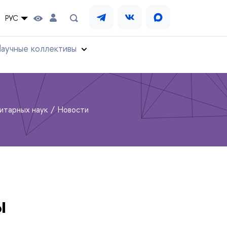
РУС
аучные коллективы
нитарных наук
Новости
ы