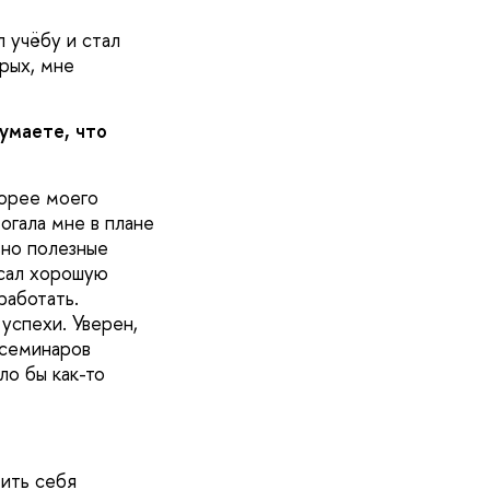
л учёбу и стал
рых, мне
умаете, что
корее моего
огала мне в плане
ьно полезные
исал хорошую
работать.
успехи. Уверен,
 семинаров
ло бы как-то
тить себя