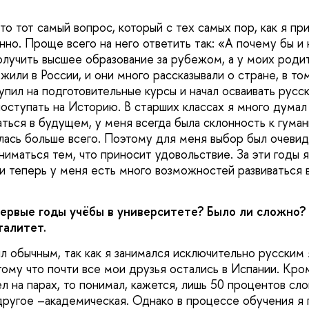
то тот самый вопрос, который с тех самых пор, как я пр
но. Проще всего на него ответить так: «А почему бы и 
олучить высшее образование за рубежом, а у моих роди
жили в России, и они много рассказывали о стране, в т
пил на подготовительные курсы и начал осваивать русск
поступать на Историю. В старших классах я много думал
ться в будущем, у меня всегда была склонность к гуман
лась больше всего. Поэтому для меня выбор был очевиде
иматься тем, что приносит удовольствие. За эти годы я
 и теперь у меня есть много возможностей развиваться
первые годы учёбы в университете? Было ли сложно? 
талитет.
л обычным, так как я занимался исключительно русским 
тому что почти все мои друзья остались в Испании. Кро
ел на парах, то понимал, кажется, лишь 50 процентов сл
 другое –академическая. Однако в процессе обучения я