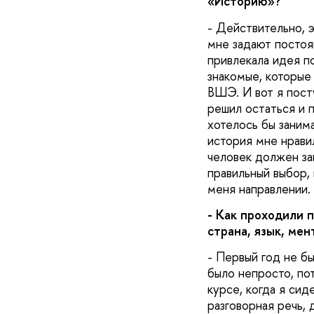
«Историю»?
- Действительно, э
мне задают постоян
привлекала идея п
знакомые, которые 
ВШЭ. И вот я посту
решил остаться и 
хотелось бы занима
история мне нрави
человек должен зан
правильный выбор,
меня направлении.
- Как проходили 
страна, язык, мен
- Первый год не бы
было непросто, по
курсе, когда я сид
разговорная речь,