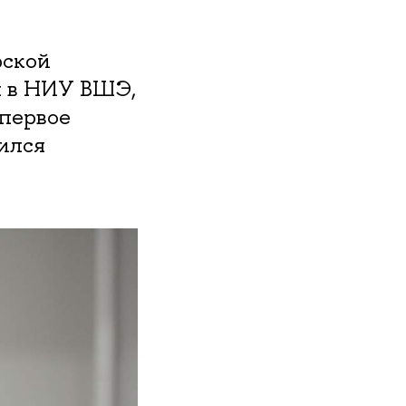
рской
я в НИУ ВШЭ,
 первое
лился