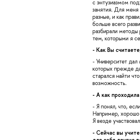
с энтузиазмом под
занятия. Для меня
разные, и как пра
больше всего разв
разбирали методы 
тем, которыми я се
- Как Вы считаете
- Университет дал 
которых прежде да
старался найти что
возможность.
- А как проходила
- Я понял, что, ес
Например, хорошо 
Я везде участвовал
- Сейчас вы учит
для себя другие 