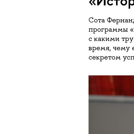
«Истор
Сота Фернан
программы «И
с какими тру
время, чему 
секретом усп