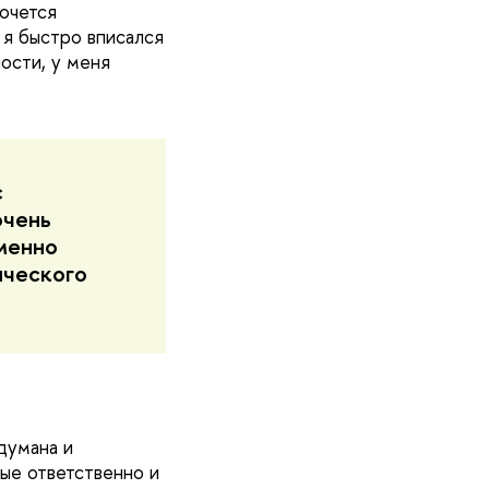
хочется
 я быстро вписался
ости, у меня
с
очень
менно
ического
думана и
ые ответственно и