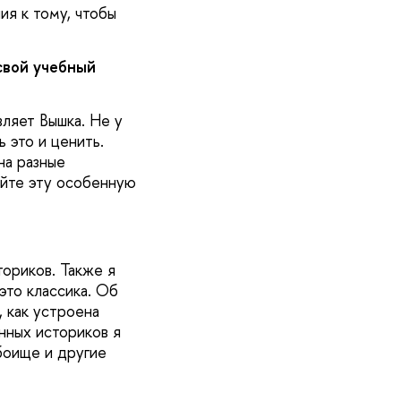
ия к тому, чтобы
свой учебный
ляет Вышка. Не у
 это и ценить.
на разные
айте эту особенную
ториков. Также я
это классика. Об
, как устроена
нных историков я
боище и другие