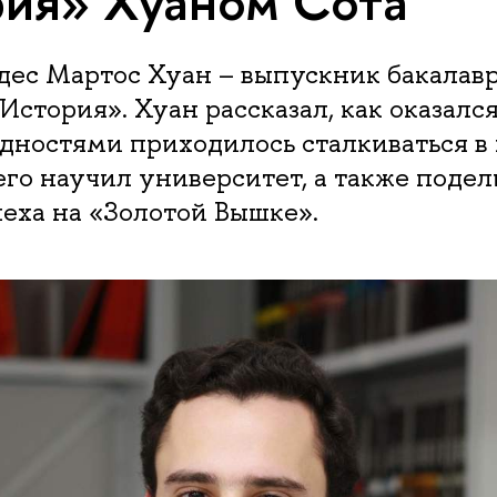
ия» Хуаном Сота
дес Мартос Хуан – выпускник бакалав
стория». Хуан рассказал, как оказалс
дностями приходилось сталкиваться в
его научил университет, а также поде
еха на «Золотой Вышке».