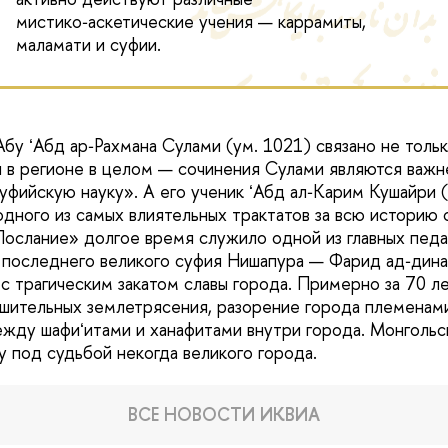
мистико‑аскетические учения — каррамиты,
маламати и суфии.
бу ʻАбд ар‑Рахмана Сулами (ум. 1021) связано не толь
и в регионе в целом — сочинения Сулами являются важ
ийскую науку». А его ученик ʻАбд ал‑Карим Кушайри (
одного из самых влиятельных трактатов за всю историю 
ослание» долгое время служило одной из главных педа
 последнего великого суфия Нишапура — Фарид ад‑дина
 с трагическим закатом славы города. Примерно за 70 л
шительных землетрясения, разорение города племенами
жду шафиʻитами и ханафитами внутри города. Монгольс
у под судьбой некогда великого города.
ВСЕ НОВОСТИ ИКВИА