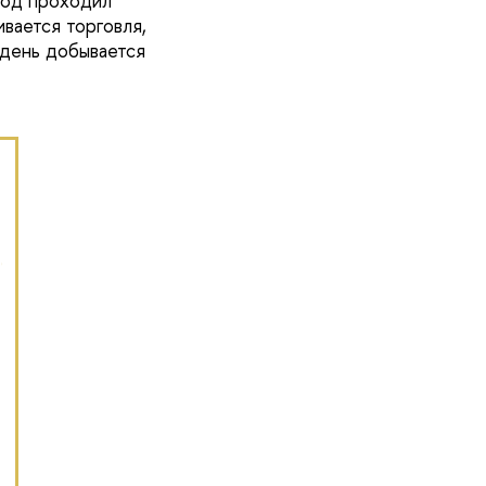
род проходил
ивается торговля,
 день добывается