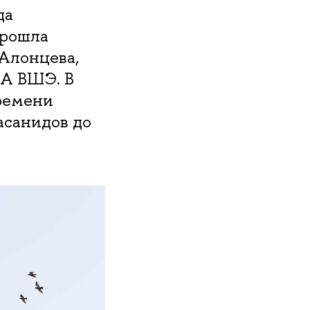
да
прошла
Алонцева,
ИА ВШЭ. В
времени
асанидов до