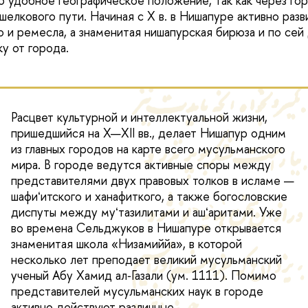
о удобное географическое положение, так как через го
елкового пути. Начиная с Х в. в Нишапуре активно разв
о и ремесла, а знаменитая нишапурская бирюза и по сей
у от города.
Расцвет культурной и интеллектуальной жизни,
пришедшийся на Х—XII вв., делает Нишапур одним
из главных городов на карте всего мусульманского
мира. В городе ведутся активные споры между
представителями двух правовых толков в исламе —
шафиʻитского и ханафиткого, а также богословские
диспуты между муʻтазилитами и ашʻаритами. Уже
во времена Сельджуков в Нишапуре открывается
знаменитая школа «Низамиййа», в которой
несколько лет преподает великий мусульманский
ученый Абу Хамид ал‑Газали (ум. 1111). Помимо
представителей мусульманских наук в городе
активно действуют различные