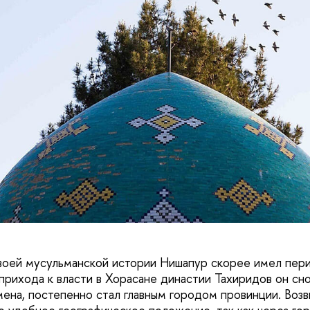
воей мусульманской истории Нишапур скорее имел пери
рихода к власти в Хорасане династии Тахиридов он снов
мена, постепенно стал главным городом провинции. Во