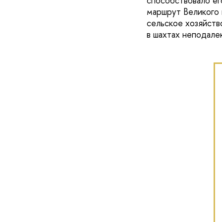
способствовало ег
маршрут Великого ш
сельское хозяйств
в шахтах неподалек