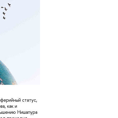
ферийный статус,
а, как и
звышению Нишапура