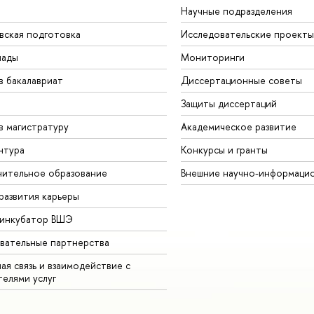
Научные подразделения
вская подготовка
Исследовательские проекты
иады
Мониторинги
в бакалавриат
Диссертационные советы
Защиты диссертаций
в магистратуру
Академическое развитие
нтура
Конкурсы и гранты
ительное образование
Внешние научно-информаци
развития карьеры
-инкубатор ВШЭ
вательные партнерства
ая связь и взаимодействие с
телями услуг