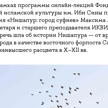
 рамках программы онлайн‑лекций Фон
й исламской культуры им. Ибн Сины 
ия «Нишапур: город суфиев» Максима 
ретаря и старшего преподавателя ИКВ
 речь шла об истории Нишапура — от 
рода в качестве восточного форпоста С
наивысшего расцвета в X–XII вв.