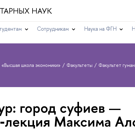
ТАРНЫХ НАУК
тудентам
Сотрудникам
Наука на ФГН
Н
т «Высшая школа экономики»
Факультеты
Факультет гума
р: город суфиев —
‑лекция Максима Ал