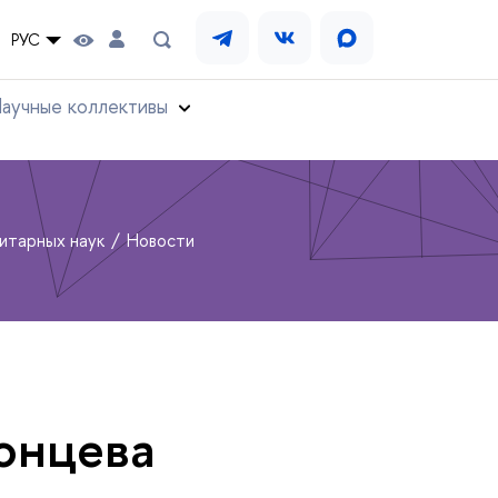
РУС
аучные коллективы
нитарных наук
Новости
онцева