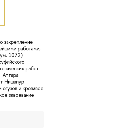
ко закрепление
нейшими работами,
ум. 1072)
суфийского
гогических работ
 ʻАттара
ет Нишапур
 огузов и кровавое
кое завоевание