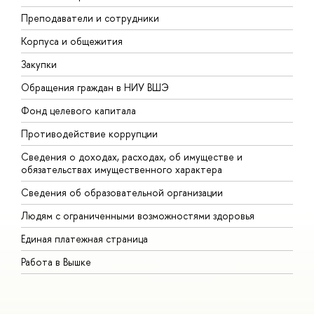
Преподаватели и сотрудники
П
Корпуса и общежития
В
Закупки
П
Обращения граждан в НИУ ВШЭ
А
Фонд целевого капитала
Д
Противодействие коррупции
Ц
Сведения о доходах, расходах, об имуществе и
Б
обязательствах имущественного характера
О
Сведения об образовательной организации
О
Людям с ограниченными возможностями здоровья
Единая платежная страница
Работа в Вышке