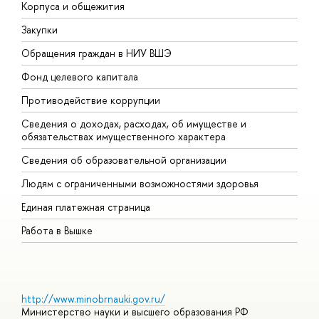
Корпуса и общежития
В
Закупки
П
Обращения граждан в НИУ ВШЭ
А
Фонд целевого капитала
Д
Противодействие коррупции
Ц
Сведения о доходах, расходах, об имуществе и
Б
обязательствах имущественного характера
О
Сведения об образовательной организации
О
Людям с ограниченными возможностями здоровья
Единая платежная страница
Работа в Вышке
http://www.minobrnauki.gov.ru/
Министерство науки и высшего образования РФ