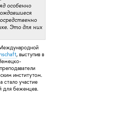
яд особенно
вождавшиеся
посредственно
ке. Это для них
й Международной
nschaft
, выступив в
Немецко-
 преподаватели
мским институтом.
а стало участие
й для беженцев.