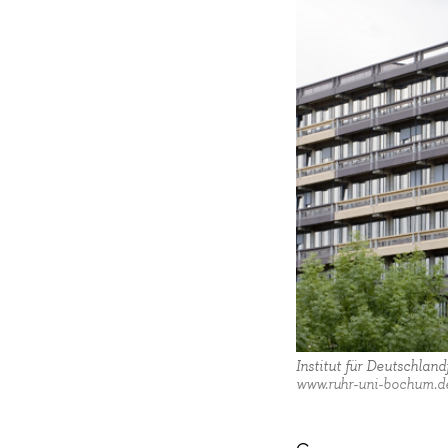
Institut für Deutschlan
www.ruhr-uni-bochum.d