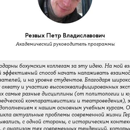
Резвых Петр Владиславович
Академический руководитель программы
дарны бохумским коллегам за эту идею. На мой взг
й эффективный способ начать налаживать взаимо
вателей, и на уровне студентов. Благодаря широк
охвату и участию высококвалифицированных эксп
х самые разные дисциплины (от политологии и ю
едческой компаративистики и театроведения), 
ополнением к нашим основным учебным курсам. О
цикла актуальные проблемы современной жизни Ге
вались, с одной стороны, с историческим контекс
, с анализом тех современных тенденций, которы