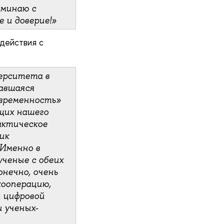
оминаю с
е и доверие!»
действия с
верситета в
чавшаяся
овременность»
щих нашего
актическое
ик
 Именно в
ученые с обеих
онечно, очень
кооперацию,
 цифровой
 ученых-