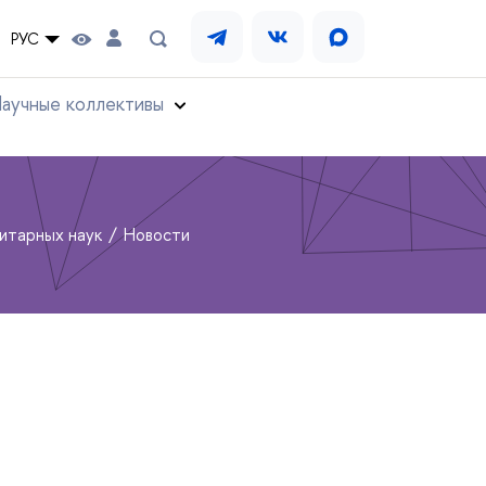
РУС
аучные коллективы
нитарных наук
Новости