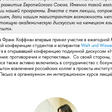
развитие Европейского Союза. Именно такой взгл
ии нашей программы. Вместе с тем лекции, сопро
нием, дали нашим магистрантам возможность не
стоящую академическую дискуссию на немецком язы
пыт».
да Франк Хоффман впервые принял участие в ежегодно
ой конференции студентов и аспирантов
Welt und Wisse
та в открывавшей конференцию подиумной дискуссии «
ния: противоречия и перспективы». Со своей стороны,
ca также активно включились в сотрудничество с боху
том вовлечения российских коллег в проекты институт
асько в организуемом им интеграционном курсе лекци