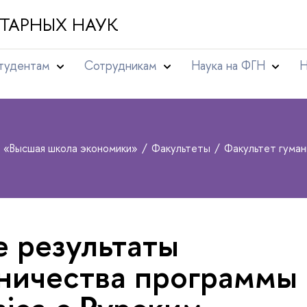
ТАРНЫХ НАУК
тудентам
Сотрудникам
Наука на ФГН
Н
т «Высшая школа экономики»
Факультеты
Факультет гума
 результаты
ничества программы