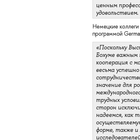
ценным професс
удовольствием. 
Немецкие коллеги 
программой Germa
«Поскольку Выс
Бохуме важным 
кооперация с м
весьма успешно
сотрудничества
значение для р
международного
трудных услови
сторон исключи
надеемся, как 
осуществляемую
форме, также и
исследователей