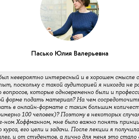
Пасько Юлия Валерьевна
был невероятно интересный и в хорошем смысле с
ыт, поскольку с такой аудиторией я никогда не р
о вопросов, которые одновременно были и профес
кой форме подать материал? На чем сосредоточить
ать в онлайн-формате с таким большим количес
имерно 100 человек)? Поэтому в некоторых случая
 г-ном Хоффманном, мне было важно понять принц
 курса, его цели и задачи. После лекции я получил
ллег, и от студентов, а лично для меня это стало