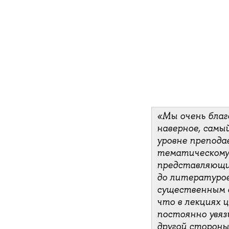
«Мы очень благо
наверное, самы
уровне препода
тематическому 
представляющи
до литературов
существенным д
что в лекциях 
постоянно увязы
другой стороны