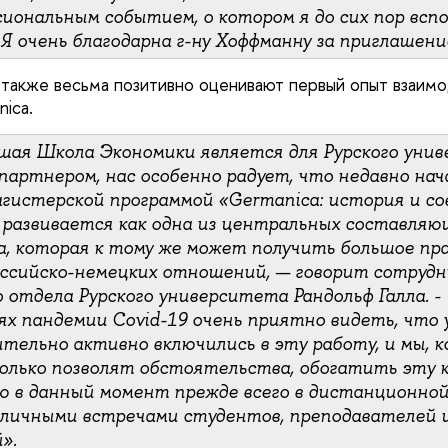
иональным событием, о котором я до сих пор всп
Я очень благодарна г-ну Хоффманну за приглашени
также весьма позитивно оценивают первый опыт взаимо
nica.
шая Школа Экономики является для Рурского уни
партнером, нас особенно радует, что недавно на
агистерской программой «Germanica: история и с
 развивается как одна из центральных составляю
, которая к тому же может получить большое пр
оссийско-немецких отношений, — говорит сотрудн
 отдела Рурского университета Рандольф Галла. -
ях пандемии Covid-19 очень приятно видеть, что 
тельно активно включились в эту работу, и мы, к
только позволят обстоятельства, обогатить эту 
 в данный момент прежде всего в дистанционной
 личными встречами студентов, преподавателей и
».