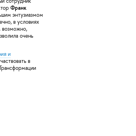
ый сотрудник
ктор
Франк
льшим энтузиазмом
чно, в условиях
, возможно,
зволила очень
рия и
частвовать в
 Трансформации