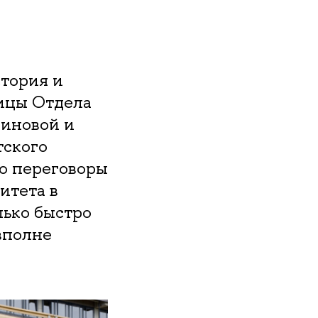
стория и
ицы Отдела
миновой и
тского
ло переговоры
итета в
лько быстро
вполне