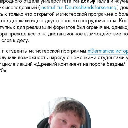
ародного отдела университета
Рандольф Галла
и научн
х исследований (
Instituf für Deutschlandsforschung
) до
ь к только что открытой магистерской программе с бо
о поддержали идею двустороннего сотрудничества. Коне
тупных для реализации форматов был ограничен, однако
ора прежде всего на дистанционное взаимодействие по
слов к делу.
 г. студенты магистерской программы
«Germanica: исто
лучили возможность наряду с немецкими студентами у
F цикле лекций «Древний континент на пороге бездны?
20».