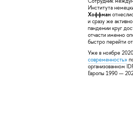
Сотрудник междун
Инcтитута немецки
Хоффман
отнеслис
и сразу же активн
пандемии круг дос
отчасти именно оп
быстро перейти от 
Уже в ноябре 2020
современность»
по
организованном ID
Европы 1990 — 20