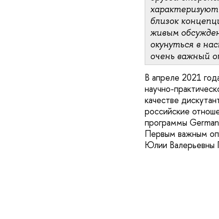
характеризуют 
близок концепц
живым обсужде
окунуться в на
очень важный о
В апреле 2021 го
научно-практическ
качестве дискутан
российские отноше
программы Germani
Первым важным опы
Юлии Валерьевны П