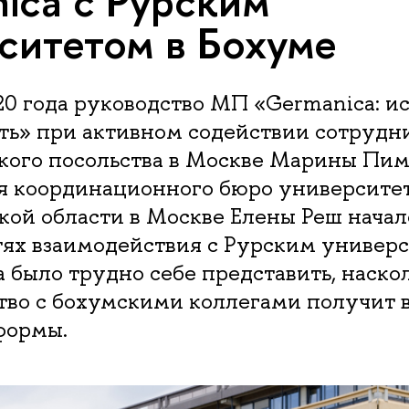
ica с Рурским
ситетом в Бохуме
20 года руководство МП «Germanica: и
ть» при активном содействии сотрудн
кого посольства в Москве Марины Пи
я координационного бюро университе
кой области в Москве Елены Реш нача
ях взаимодействия с Рурским универс
а было трудно себе представить, наско
тво с бохумскими коллегами получит 
формы.