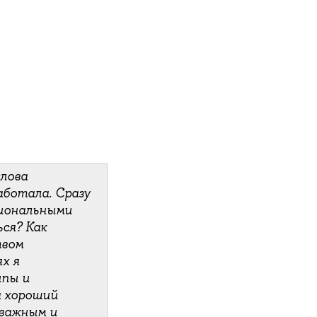
лова
аботала. Сразу
сиональными
ся? Как
твом
х я
ипы и
а хороший
 важным и