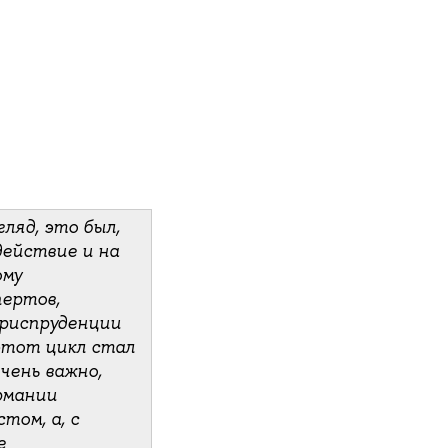
ляд, это был,
действие и на
ому
ертов,
риспруденции
этот цикл стал
чень важно,
рмании
том, а, с
е