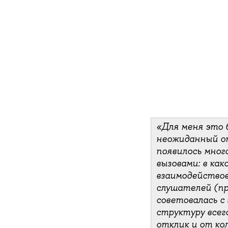
«Для меня это 
неожиданный оп
появилось мног
вызовами: в ка
взаимодействов
слушателей (пр
советовалась с
структуру всего
отклик и от ко