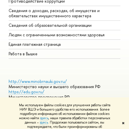
Противодействие коррупции
Ц
Сведения о доходах, расходах, об имуществе и
Б
обязательствах имущественного характера
О
Сведения об образовательной организации
О
Людям с ограниченными возможностями здоровья
Единая платежная страница
Работа в Вышке
http://www.minobrnauki.gov.ru/
Министерство науки и высшего образования РФ
https://edu.gov.ru/
Министерство просвещения РФ
https://elearning.hse.ru/mooc
Мы используем файлы cookies для улучшения работы сайта
Массовые открытые онлайн-курсы
НИУ ВШЭ и большего удобства его использования. Более
подробную информацию об использовании файлов cookies
можно найти
здесь
, наши правила обработки персональных
данных –
здесь
. Продолжая пользоваться сайтом, вы
✖
© НИУ ВШЭ 1993–2026
Адреса и контакты
Условия
подтверждаете, что были проинформированы об
использования материалов
Политика конфиденциальности
Карта