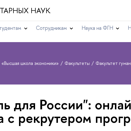
ТАРНЫХ НАУК
тудентам
Сотрудникам
Наука на ФГН
Н
т «Высшая школа экономики»
Факультеты
Факультет гума
ль для России": онла
а с рекрутером прог