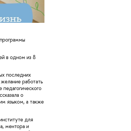
 программы
й в одном из 8
мых последних
е желание работать
е педагогического
ссказала о
м языком, а также
институте для
а, ментора и