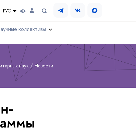
РУС
аучные коллективы
нитарных наук
Новости
йн-
раммы