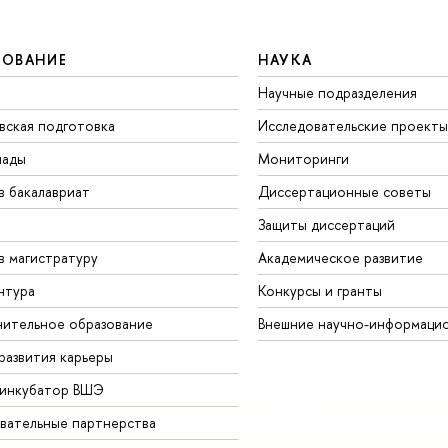
ЗОВАНИЕ
НАУКА
Научные подразделения
вская подготовка
Исследовательские проекты
иады
Мониторинги
в бакалавриат
Диссертационные советы
Защиты диссертаций
в магистратуру
Академическое развитие
нтура
Конкурсы и гранты
ительное образование
Внешние научно-информаци
развития карьеры
-инкубатор ВШЭ
вательные партнерства