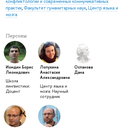
конфликтологии и современных коммуникативных
практик
,
Факультет гуманитарных наук
,
Центр языка и
мозга
Персоны
Иомдин Борис
Лопухина
Оспанова
Леонидович
Анастасия
Дана
Александровна
Школа
лингвистики:
Центр языка и
Доцент
мозга: Научный
сотрудник