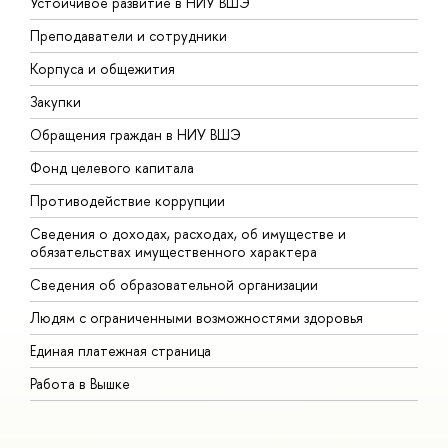
Устойчивое развитие в НИУ ВШЭ
О
Преподаватели и сотрудники
П
Корпуса и общежития
В
Закупки
П
Обращения граждан в НИУ ВШЭ
А
Фонд целевого капитала
Д
Противодействие коррупции
Ц
Сведения о доходах, расходах, об имуществе и
Б
обязательствах имущественного характера
О
Сведения об образовательной организации
О
Людям с ограниченными возможностями здоровья
Единая платежная страница
Работа в Вышке