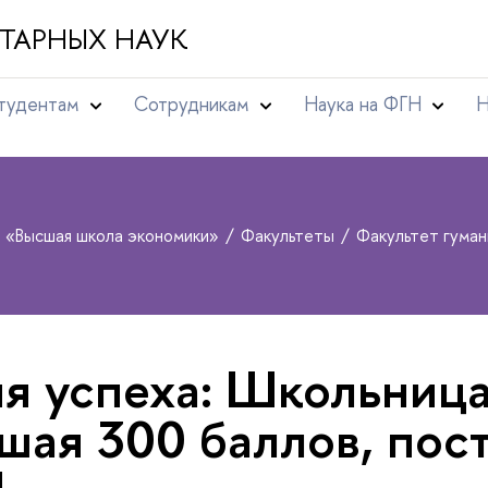
ТАРНЫХ НАУК
тудентам
Сотрудникам
Наука на ФГН
Н
т «Высшая школа экономики»
Факультеты
Факультет гума
я успеха: Школьница
шая 300 баллов, пос