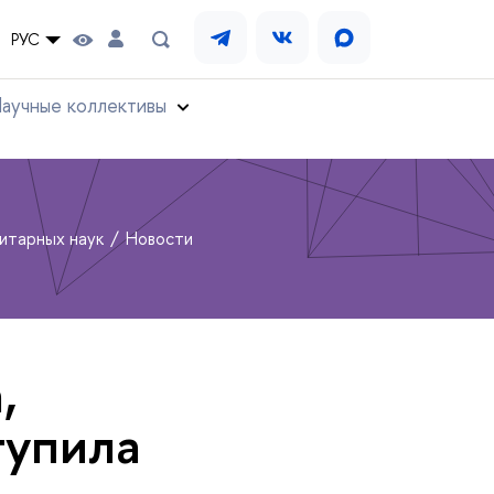
РУС
аучные коллективы
нитарных наук
Новости
,
тупила