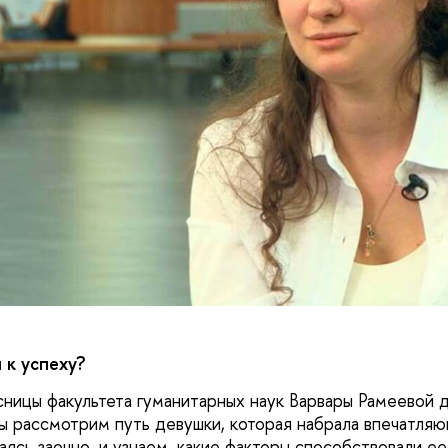
 к успеху?
ницы факультета гуманитарных наук Варвары Рамеевой д
мы рассмотрим путь девушки, которая набрала впечатля
аясь заочно, и узнаем, какие факторы способствовали е