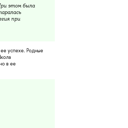
При этом была
таралась
егия при
 ее успехе. Родные
Школа
но в ее