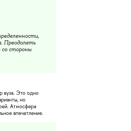
пределенности,
а. Преодолеть
е со стороны
р вуза. Это одно
арианты, но
рей. Атмосфера
льное впечатление.