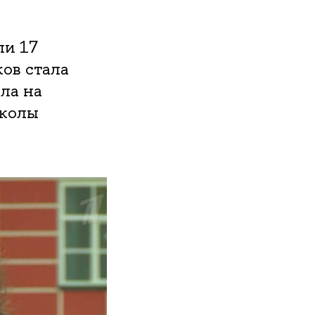
ли 17
ов стала
ла на
Школы