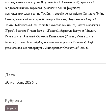
исследовательская группа Л.Бугаевой и Н.Семеновой), Уральский
Федеральный университет (филологический факультет,
исследовательская группа Т.А.Снигиревой), Associazione Culturale Tonino
Guerra, Чешский культурный центр в Москве, Национальный музей
Чехии, Библиотека Libri Prohibiti, Сахаровский центр, Власта Смолакова
(Прага), Беатрис Пикон-Валлен (Париж), Марчелло Галлуччи (Италия,
Университет Аквилы), Орнелла Кальварезе (Италия, Университет
Аквилы), Гектор Бриозо (Мадридский университет, Испания), Клуб
русского языка и литературы, Университет Оломоуца (Чехия).
Дата
30 ноября, 2023 г.
Рубрики
Наука