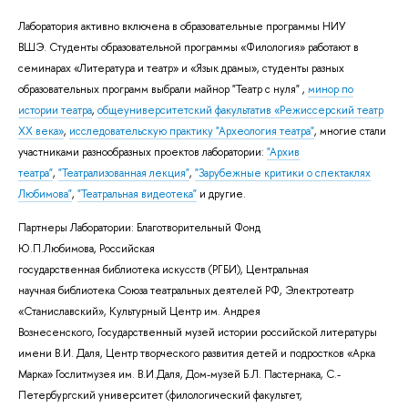
Лаборатория активно включена в образовательные программы НИУ
ВШЭ. Студенты образовательной программы «Филология» работают в
семинарах «Литература и театр» и «Язык драмы», студенты разных
образовательных программ выбрали майнор "Театр с нуля" ,
минор по
истории театра
,
общеуниверситетский факультатив «Режиссерский театр
XX века»
,
исследовательскую практику "Археология театра"
, многие стали
участниками разнообразных проектов лаборатории:
"Архив
театра"
,
"Театрализованная лекция"
,
"Зарубежные критики о спектаклях
Любимова"
,
"Театральная видеотека"
и другие.
Партнеры Лаборатории: Благотворительный Фонд
Ю.П.Любимова, Российская
государственная библиотека искусств (РГБИ), Центральная
научная библиотека Союза театральных деятелей РФ, Электротеатр
«Станиславский», Культурный Центр им. Андрея
Вознесенского, Государственный музей истории российской литературы
имени В.И. Даля, Центр творческого развития детей и подростков «Арка
Марка» Гослитмузея им. В.И.Даля, Дом-музей Б.Л. Пастернака, С.-
Петербургский университет (филологический факультет,