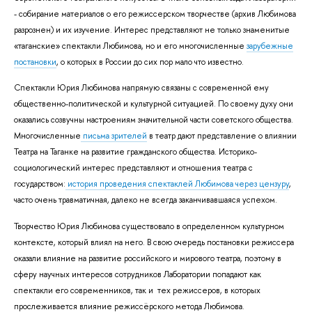
- собирание материалов о его режиссерском творчестве (архив Любимова
разрознен) и их изучение. Интерес представляют не только знаменитые
«таганские» спектакли Любимова, но и его многочисленные
зарубежные
постановки
, о которых в России до сих пор мало что известно.
Спектакли Юрия Любимова напрямую связаны с современной ему
общественно-политической и культурной ситуацией. По своему духу они
оказались созвучны настроениям значительной части советского общества.
Многочисленные
письма зрителей
в театр дают представление о влиянии
Театра на Таганке на развитие гражданского общества. Историко-
социологический интерес представляют и отношения театра с
государством:
история проведения спектаклей Любимова через цензуру
,
часто очень травматичная, далеко не всегда заканчивавшаяся успехом.
Творчество Юрия Любимова существовало в определенном культурном
контексте, который влиял на него. В свою очередь постановки режиссера
оказали влияние на развитие российского и мирового театра, поэтому в
сферу научных интересов сотрудников Лаборатории попадают как
спектакли его современников, так и тех режиссеров, в которых
прослеживается влияние режиссёрского метода Любимова.