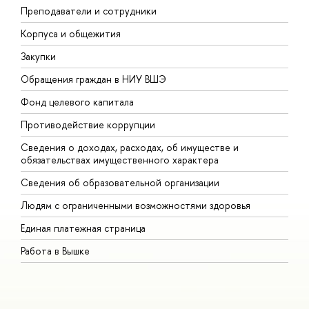
Преподаватели и сотрудники
П
Корпуса и общежития
В
Закупки
П
Обращения граждан в НИУ ВШЭ
А
Фонд целевого капитала
Д
Противодействие коррупции
Ц
Сведения о доходах, расходах, об имуществе и
Б
обязательствах имущественного характера
О
Сведения об образовательной организации
О
Людям с ограниченными возможностями здоровья
Единая платежная страница
Работа в Вышке