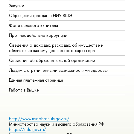
Закупки
П
Обращения граждан в НИУ ВШЭ
А
Фонд целевого капитала
Д
Противодействие коррупции
Ц
Сведения о доходах, расходах, об имуществе и
Б
обязательствах имущественного характера
О
Сведения об образовательной организации
О
Людям с ограниченными возможностями здоровья
Единая платежная страница
Работа в Вышке
http://www.minobrnauki.gov.ru/
Министерство науки и высшего образования РФ
https://edu.gov.ru/