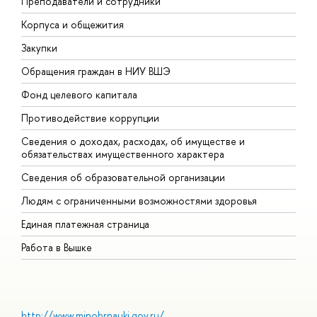
Преподаватели и сотрудники
П
Корпуса и общежития
В
Закупки
П
Обращения граждан в НИУ ВШЭ
А
Фонд целевого капитала
Д
Противодействие коррупции
Ц
Сведения о доходах, расходах, об имуществе и
Б
обязательствах имущественного характера
О
Сведения об образовательной организации
О
Людям с ограниченными возможностями здоровья
Единая платежная страница
Работа в Вышке
http://www.minobrnauki.gov.ru/