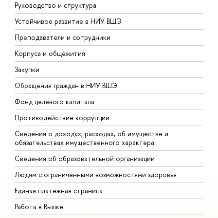
Руководство и структура
Д
Устойчивое развитие в НИУ ВШЭ
О
Преподаватели и сотрудники
П
Корпуса и общежития
В
Закупки
П
Обращения граждан в НИУ ВШЭ
А
Фонд целевого капитала
Д
Противодействие коррупции
Ц
Сведения о доходах, расходах, об имуществе и
Б
обязательствах имущественного характера
О
Сведения об образовательной организации
О
Людям с ограниченными возможностями здоровья
Единая платежная страница
Работа в Вышке