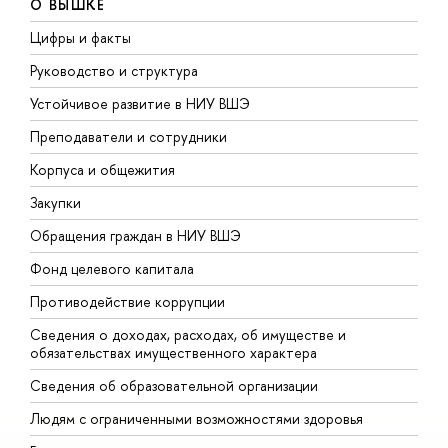
О ВЫШКЕ
Цифры и факты
Л
Руководство и структура
Д
Устойчивое развитие в НИУ ВШЭ
О
Преподаватели и сотрудники
П
Корпуса и общежития
В
Закупки
П
Обращения граждан в НИУ ВШЭ
А
Фонд целевого капитала
Д
Противодействие коррупции
Ц
Сведения о доходах, расходах, об имуществе и
Б
обязательствах имущественного характера
О
Сведения об образовательной организации
О
Людям с ограниченными возможностями здоровья