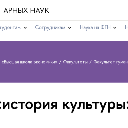
ТАРНЫХ НАУК
тудентам
Сотрудникам
Наука на ФГН
Н
т «Высшая школа экономики»
Факультеты
Факультет гума
«история культуры