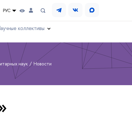
РУС
аучные коллективы
нитарных наук
Новости
»