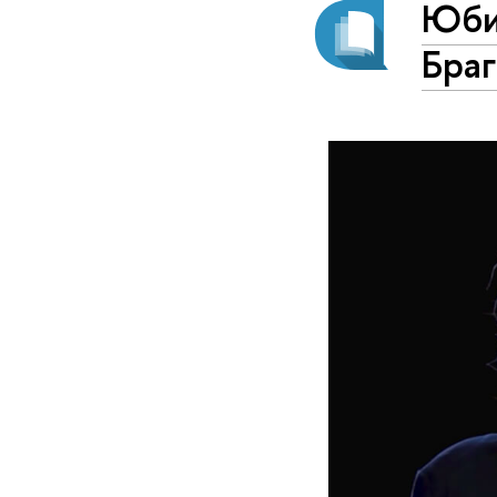
Юби
Бра