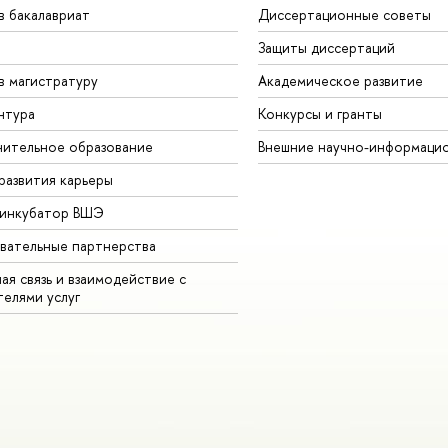
в бакалавриат
Диссертационные советы
Защиты диссертаций
в магистратуру
Академическое развитие
нтура
Конкурсы и гранты
ительное образование
Внешние научно-информаци
развития карьеры
-инкубатор ВШЭ
вательные партнерства
ая связь и взаимодействие с
телями услуг