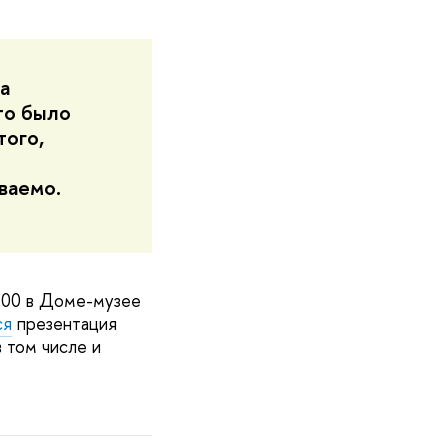
а
то было
того,
ваемо.
5:00 в Доме-музее
ся
презентация
 том числе и