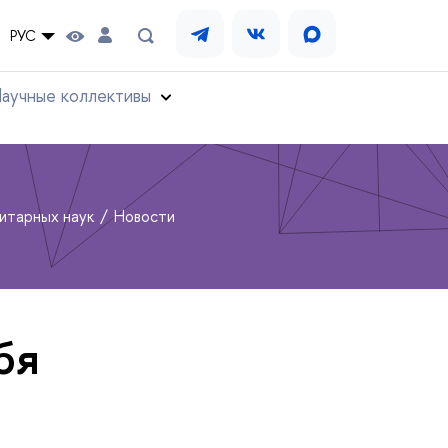
РУС
аучные коллективы
нитарных наук
Новости
бя