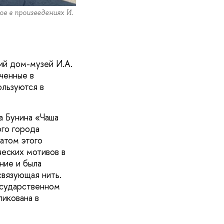
в в произведениях И.
ий дом-музей И.А.
ченные в
ользуются в
а Бунина «Чаша
ого города
атом этого
ческих мотивов в
ние и была
связующая нить.
осударственном
ликована в