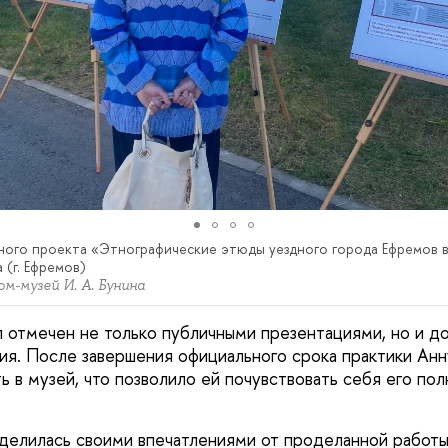
ного проекта «Этнографические этюды уездного города Ефремов в 
 (г. Ефремов)
м-музей И. А. Бунина
л отмечен не только публичными презентациями, но и д
я. После завершения официального срока практики Анн
ь в музей, что позволило ей почувствовать себя его по
делилась своими впечатлениями от проделанной работы