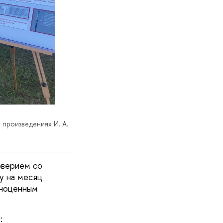
произведениях И. А.
оверием со
у на месяц
лноценным
: