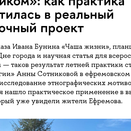
иком»: как практика
тилась в реальный
очный проект
каза Ивана Бунина «Чаша жизни», пла
Дне города и научная статья для всеро
 — таков результат летней практики с
гии» Анны Сотниковой в ефремовском
 исследование этнографических мотиво
я нашло практическое применение в в
орый уже увидели жители Ефремова.