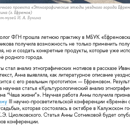
ного проекта «Этнографические этюды уездного города Ефремо
ина (г. Ефремов)
м-музей И. А. Бунина
ролог ФГН прошла летнюю практику в МБУК «Ефремовск
никова получила возможность не только применить полу
ия, но и создать конкретные продукты, которые уже исп
её родного города.
ы стал анализ этнографических мотивов в рассказе Иван
текст, Анна выявляла, как литературное описание уездн
ится с его реальным прототипом — Ефремовом. Результ
а научная статья «Культурологический анализ этнографи
ина “Чаша жизни”». Научная работа Анны получила призна
мму
III научно-просветительской конференции «Времён 
усадьбы», которая состоялась в октябре в Калужском г
К.Э. Циолковского. Статья Анны Сотниковой будет опуб
ов конференции.