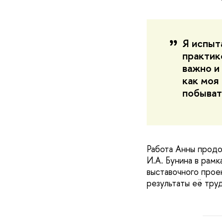
Я испыт
практик
важно и
как моя
побыват
Работа Анны продо
И.А. Бунина в рам
выставочного проек
результаты её труд