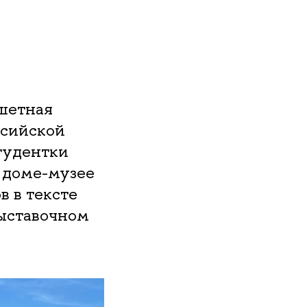
ншетная
ссийской
тудентки
 доме-музее
в в тексте
ыставочном