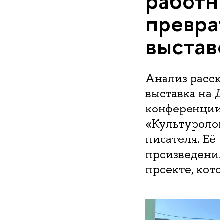
работн
превра
выстав
Анализ расс
выставка на 
конференции
«Культуроло
писателя. Её
произведени
проекте, кот