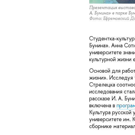
Презентация выставоч
А. Бунина» в парке Бун
Фото: Ефремовский До
Студентка-культу
Бунина». Анна Сот
университете знан
культурной жизни 
Основой для работ
жизни». Исследуя 
Стрелецка соотнос
исследования стал
рассказе И. А. Бун
включена в
програ
Культура русской 
университете им. 
сборнике материал