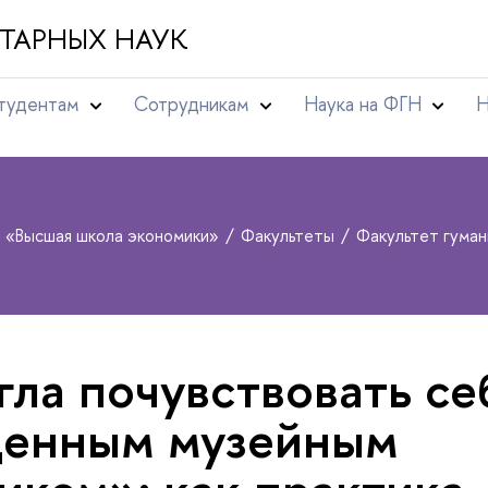
ТАРНЫХ НАУК
тудентам
Сотрудникам
Наука на ФГН
Н
т «Высшая школа экономики»
Факультеты
Факультет гума
гла почувствовать се
ценным музейным