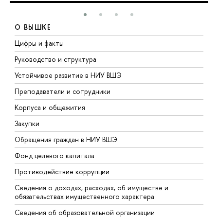
О ВЫШКЕ
Цифры и факты
Л
Руководство и структура
Д
Устойчивое развитие в НИУ ВШЭ
О
Преподаватели и сотрудники
П
Корпуса и общежития
В
Закупки
П
Обращения граждан в НИУ ВШЭ
А
Фонд целевого капитала
Д
Противодействие коррупции
Ц
Сведения о доходах, расходах, об имуществе и
Б
обязательствах имущественного характера
О
Сведения об образовательной организации