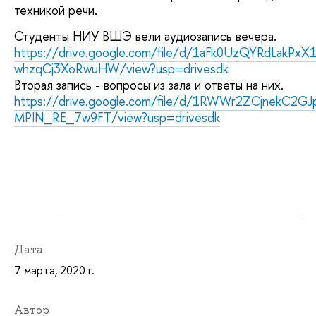
техникой речи.
Студенты НИУ ВШЭ вели аудиозапись вечера.
https://drive.google.com/file/d/1aFk0UzQYRdLakPxX1
whzqCj3XoRwuHW/view?usp=drivesdk
Вторая запись - вопросы из зала и ответы на них.
https://drive.google.com/file/d/1RWWr2ZCjnekC2GJ
MPIN_RE_7w9FT/view?usp=drivesdk
Дата
7 марта, 2020 г.
Автор