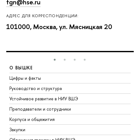
fgn@hse.ru
АДРЕС ДЛЯ КОРРЕСПОНДЕНЦИИ:
101000, Москва, ул. Мясницкая 20
О ВЫШКЕ
Цифры и факты
Л
Руководство и структура
Д
Устойчивое развитие в НИУ ВШЭ
О
Преподаватели и сотрудники
П
Корпуса и общежития
В
Закупки
П
Обращения граждан в НИУ ВШЭ
А