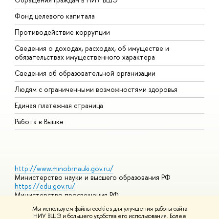
Фонд целевого капитала
Д
Противодействие коррупции
Ц
Сведения о доходах, расходах, об имуществе и
Б
обязательствах имущественного характера
О
Сведения об образовательной организации
О
Людям с ограниченными возможностями здоровья
Единая платежная страница
Работа в Вышке
http://www.minobrnauki.gov.ru/
Министерство науки и высшего образования РФ
https://edu.gov.ru/
Министерство просвещения РФ
https://elearning.hse.ru/mooc
Мы используем файлы cookies для улучшения работы сайта
Массовые открытые онлайн-курсы
НИУ ВШЭ и большего удобства его использования. Более