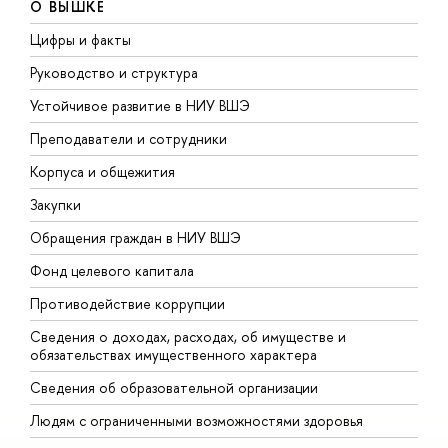
О ВЫШКЕ
Цифры и факты
Л
Руководство и структура
Д
Устойчивое развитие в НИУ ВШЭ
О
Преподаватели и сотрудники
П
Корпуса и общежития
В
Закупки
П
Обращения граждан в НИУ ВШЭ
А
Фонд целевого капитала
Д
Противодействие коррупции
Ц
Сведения о доходах, расходах, об имуществе и
Б
обязательствах имущественного характера
О
Сведения об образовательной организации
О
Людям с ограниченными возможностями здоровья