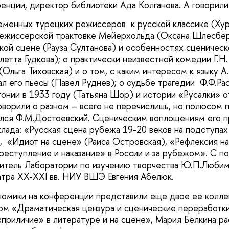
енции, директор библиотеки Ада Колганова. А говорили
менных турецких режиссеров к русской классике (Хур
режиссерской трактовке Мейерхольда (Оксана Шлесбер
ской сцене (Рауза Султанова) и особенностях сценичес
летта Гудкова); о практически неизвестной комедии Г.Н
Ольга Тиховская) и о том, с каким интересом к языку А
л его пьесы (Павел Руднев); о судьбе трагедии Ф.Ф.Ра
онии в 1933 году (Татьяна Шор) и истории «Русалки» о
ворили о разном – всего не перечислишь, но полюсом 
ался Ф.М.Достоевский. Сценическим воплощениям его 
лада: «Русская сцена рубежа 19-20 веков на подступа
, «Идиот на сцене» (Раиса Островская), «Рефлексия н
ступление и наказание» в России и за рубежом». С п
итель Лаборатории по изучению творчества Ю.П.Любим
тра XX-XXI вв. НИУ ВШЭ Евгения Абелюк.
омики на конференции представили еще двое ее коллег
ом «Драматическая цензура и сценические переработки
«приличие» в литературе и на сцене», Мария Белкина рас