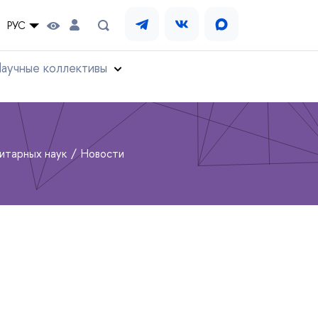
РУС
аучные коллективы
нитарных наук
Новости