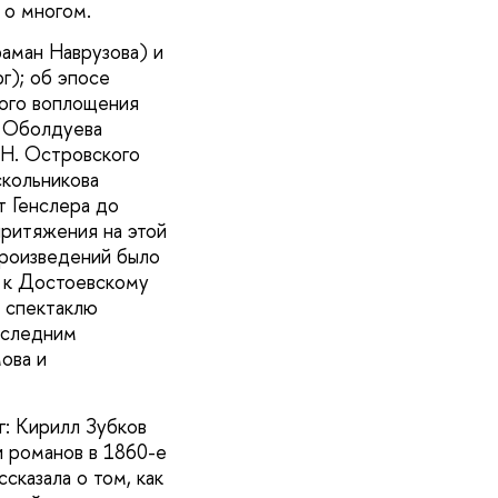
 о многом.
аман Наврузова) и
г); об эпосе
кого воплощения
. Оболдуева
.Н. Островского
скольникова
т Генслера до
притяжения на этой
произведений было
х к Достоевскому
а спектаклю
оследним
ова и
: Кирилл Зубков
 романов в 1860-е
сказала о том, как