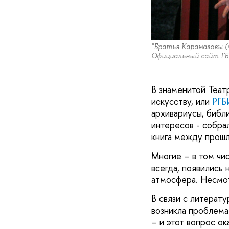
"Братья Карамазовы (
Официальный сайт ГБУ
В знаменитой Теат
искусству, или
РГБ
архивариусы, библ
интересов - собра
книга между прошл
Многие – в том чи
всегда, появились 
атмосфера. Несмот
В связи с литерату
возникла проблема
– и этот вопрос о