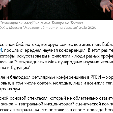
Скотопригоньевск)" на сцене Театра на Таганке.
К г. Москвы "Московский театр на Таганке" 2015-2020
ральной библиотеке, которую сейчас все знают как Библ
И
, прошла очередная научная конференция. В этот раз т
иографы, искусствоведы и филологи - люди разных профе
лись на "Четырнадцатые Международные научные чтения
ым и будущим".
сле и благодаря регулярным конференциям в РГБИ – хор
новые, в том числе совсем молодые, лица и возникла те
ря на зум.
рной основой спектакля, который не обязательно ставит
 жанра – театральной инсценировки? сценической комп
казался центральным. Его поставила в своем докладе бе