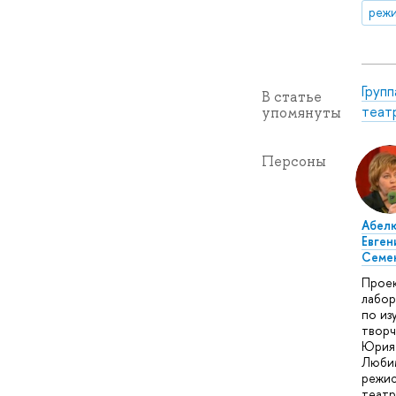
режи
Груп
В статье
театр
упомянуты
Персоны
Абел
Евген
Семе
Прое
лабор
по из
творч
Юрия
Люби
режис
театр