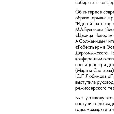
собиратель конфер
Об интересе совре
образе Германа в 
"Идегей" на татар
М.А.Булгакова (Вио
«Царица Неверя» (
А.Солженицын чита
«Робеспьер» в Эст
Даргомыжского. Го
конференции оказ
посвящено три док
(Марина Светаева)
Ю.П.Любимова «Пре
выступила руковод
режиссерского теа
Высшую школу экон
выступил с доклад
годы: «разврат» и 