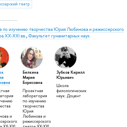
ссерский театр
па по изучению творчества Юрия Любимова и режиссерского
а XX-XXI вв.
,
Факультет гуманитарных наук
юк
Белкина
Зубков Кирилл
ия
Мария
Юрьевич
новна
Борисовна
Школа
ктная
Проектная
филологических
атория
лаборатория
наук: Доцент
учению
по изучению
ества
творчества
Юрия
мова и
Любимова и
серского
режиссерского
а XX-XXI
театра XX-XXI