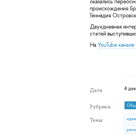
оказались переосм
происхождения Бр
Геннадия Островск
Двухдневная интер
статей выступивши
На
YouTube канале
4 дек
Дата
Общ
Рубрики
идеи
Темы
репо