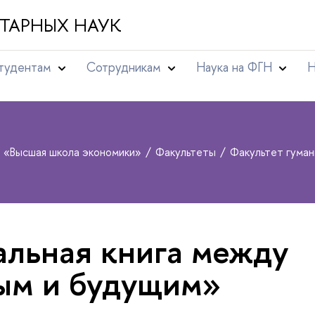
ТАРНЫХ НАУК
тудентам
Сотрудникам
Наука на ФГН
Н
т «Высшая школа экономики»
Факультеты
Факультет гума
альная книга между
ым и будущим»