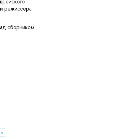
еврейского
 и режиссера
над сборником
ра