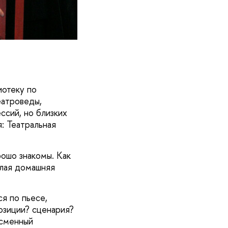
иотеку по
еатроведы,
ссий, но близких
: Театральная
ошо знакомы. Как
плая домашняя
ся по пьесе,
озиции? сценария?
ссменный