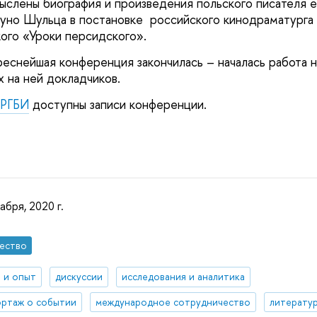
ыслены биография и произведения польского писателя 
уно Шульца в постановке российского кинодраматурга
ого «Уроки персидского».
еснейшая конференция закончилась – началась работа 
х на ней докладчиков.
 РГБИ
доступны записи
конференции.
абря, 2020 г.
ество
 и опыт
дискуссии
исследования и аналитика
ртаж о событии
международное сотрудничество
литерату