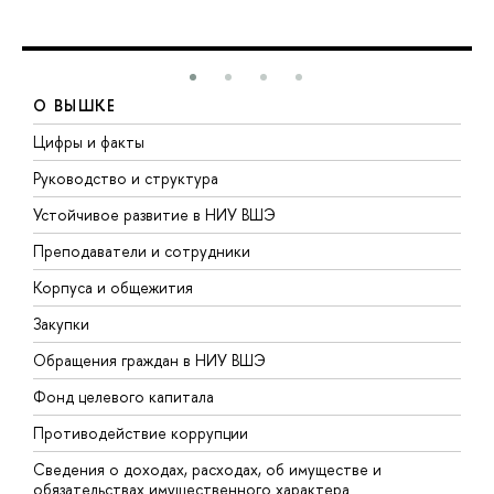
О ВЫШКЕ
Цифры и факты
Л
Руководство и структура
Д
Устойчивое развитие в НИУ ВШЭ
О
Преподаватели и сотрудники
П
Корпуса и общежития
В
Закупки
П
Обращения граждан в НИУ ВШЭ
А
Фонд целевого капитала
Д
Противодействие коррупции
Ц
Сведения о доходах, расходах, об имуществе и
Б
обязательствах имущественного характера