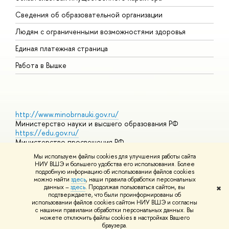
О
Сведения об образовательной организации
О
Людям с ограниченными возможностями здоровья
Единая платежная страница
Работа в Вышке
http://www.minobrnauki.gov.ru/
Министерство науки и высшего образования РФ
https://edu.gov.ru/
Министерство просвещения РФ
https://elearning.hse.ru/mooc
Мы используем файлы cookies для улучшения работы сайта
Массовые открытые онлайн-курсы
НИУ ВШЭ и большего удобства его использования. Более
подробную информацию об использовании файлов cookies
можно найти
здесь
, наши правила обработки персональных
данных –
здесь
. Продолжая пользоваться сайтом, вы
✖
© НИУ ВШЭ 1993–2026
Адреса и контакты
Условия
подтверждаете, что были проинформированы об
использования материалов
Политика конфиденциальности
Карта
использовании файлов cookies сайтом НИУ ВШЭ и согласны
сайта
с нашими правилами обработки персональных данных. Вы
Шрифты HSE Sans и HSE Slab разработаны в
Школе дизайна НИУ
можете отключить файлы cookies в настройках Вашего
ВШЭ
браузера.