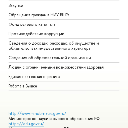
Закупки
П
Обращения граждан в НИУ ВШЭ
А
Фонд целевого капитала
Д
Противодействие коррупции
Ц
Сведения о доходах, расходах, об имуществе и
Б
обязательствах имущественного характера
О
Сведения об образовательной организации
О
Людям с ограниченными возможностями здоровья
Единая платежная страница
Работа в Вышке
http://www.minobrnauki.gov.ru/
Министерство науки и высшего образования РФ
https://edu.gov.ru/