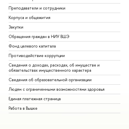
Преподаватели и сотрудники
П
Корпуса и общежития
В
Закупки
П
Обращения граждан в НИУ ВШЭ
А
Фонд целевого капитала
Д
Противодействие коррупции
Ц
Сведения о доходах, расходах, об имуществе и
Б
обязательствах имущественного характера
О
Сведения об образовательной организации
О
Людям с ограниченными возможностями здоровья
Единая платежная страница
Работа в Вышке