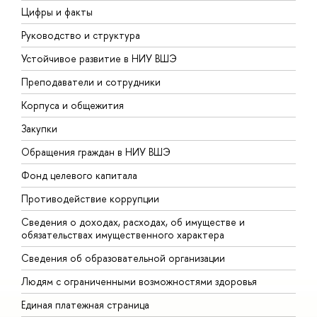
Цифры и факты
Л
Руководство и структура
Д
Устойчивое развитие в НИУ ВШЭ
О
Преподаватели и сотрудники
П
Корпуса и общежития
В
Закупки
П
Обращения граждан в НИУ ВШЭ
А
Фонд целевого капитала
Д
Противодействие коррупции
Ц
Сведения о доходах, расходах, об имуществе и
Б
обязательствах имущественного характера
О
Сведения об образовательной организации
О
Людям с ограниченными возможностями здоровья
Единая платежная страница