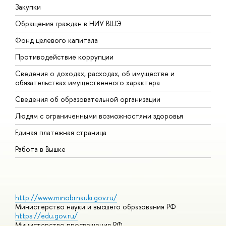
Закупки
П
Обращения граждан в НИУ ВШЭ
А
Фонд целевого капитала
Д
Противодействие коррупции
Ц
Сведения о доходах, расходах, об имуществе и
Б
обязательствах имущественного характера
О
Сведения об образовательной организации
О
Людям с ограниченными возможностями здоровья
Единая платежная страница
Работа в Вышке
http://www.minobrnauki.gov.ru/
Министерство науки и высшего образования РФ
https://edu.gov.ru/
Министерство просвещения РФ