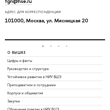
fgn@hse.ru
АДРЕС ДЛЯ КОРРЕСПОНДЕНЦИИ:
101000, Москва, ул. Мясницкая 20
О ВЫШКЕ
Цифры и факты
Л
Руководство и структура
Д
Устойчивое развитие в НИУ ВШЭ
О
Преподаватели и сотрудники
П
Корпуса и общежития
В
Закупки
П
Обращения граждан в НИУ ВШЭ
А