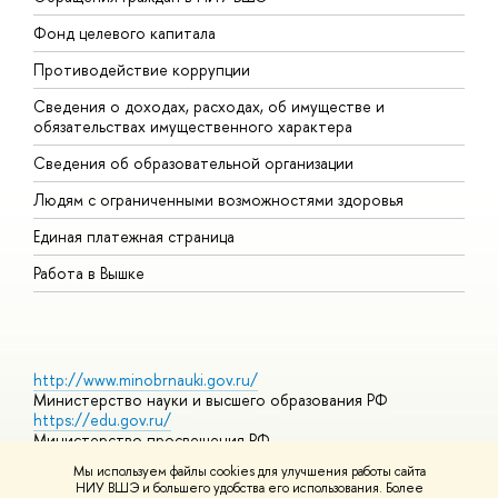
Фонд целевого капитала
Д
Противодействие коррупции
Ц
Сведения о доходах, расходах, об имуществе и
Б
обязательствах имущественного характера
О
Сведения об образовательной организации
О
Людям с ограниченными возможностями здоровья
Единая платежная страница
Работа в Вышке
http://www.minobrnauki.gov.ru/
Министерство науки и высшего образования РФ
https://edu.gov.ru/
Министерство просвещения РФ
https://elearning.hse.ru/mooc
Мы используем файлы cookies для улучшения работы сайта
Массовые открытые онлайн-курсы
НИУ ВШЭ и большего удобства его использования. Более