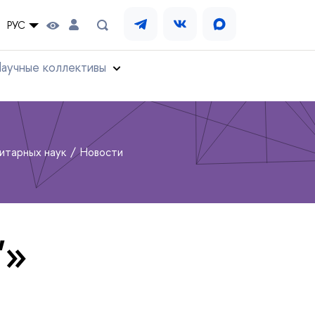
РУС
аучные коллективы
нитарных наук
Новости
"»