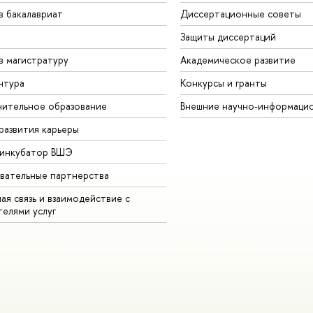
в бакалавриат
Диссертационные советы
Защиты диссертаций
в магистратуру
Академическое развитие
нтура
Конкурсы и гранты
ительное образование
Внешние научно-информаци
развития карьеры
-инкубатор ВШЭ
вательные партнерства
ая связь и взаимодействие с
телями услуг