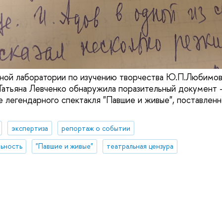
ной лаборатории по изучению творчества Ю.П.Любимов
 Татьяна Левченко обнаружила поразительный документ 
е легендарного спектакля "Павшие и живые", поставленн
экспертиза
репортаж о событии
ьность
"Павшие и живые"
театральная цензура