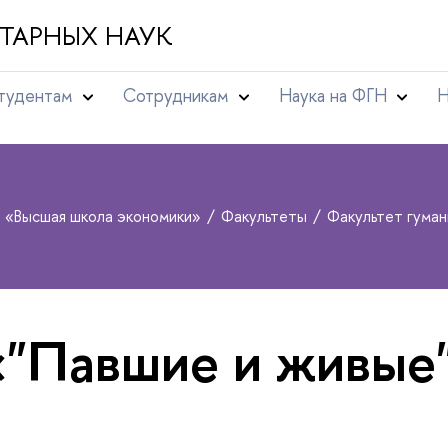
ТАРНЫХ НАУК
тудентам
Сотрудникам
Наука на ФГН
Н
т «Высшая школа экономики»
Факультеты
Факультет гума
«"Павшие и живые