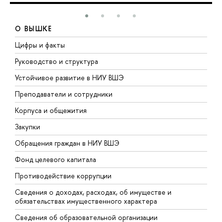
О ВЫШКЕ
Цифры и факты
Л
Руководство и структура
Д
Устойчивое развитие в НИУ ВШЭ
О
Преподаватели и сотрудники
П
Корпуса и общежития
В
Закупки
П
Обращения граждан в НИУ ВШЭ
А
Фонд целевого капитала
Д
Противодействие коррупции
Ц
Сведения о доходах, расходах, об имуществе и
Б
обязательствах имущественного характера
О
Сведения об образовательной организации