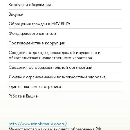
Корпуса и общежития
В
Закупки
П
Обращения граждан в НИУ ВШЭ
А
Фонд целевого капитала
Д
Противодействие коррупции
Ц
Сведения о доходах, расходах, об имуществе и
Б
обязательствах имущественного характера
О
Сведения об образовательной организации
О
Людям с ограниченными возможностями здоровья
Единая платежная страница
Работа в Вышке
http://www.minobrnauki.gov.ru/
Министерство науки и высшего образования РФ