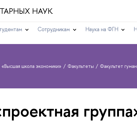
ТАРНЫХ НАУК
тудентам
Сотрудникам
Наука на ФГН
Н
т «Высшая школа экономики»
Факультеты
Факультет гума
«проектная группа