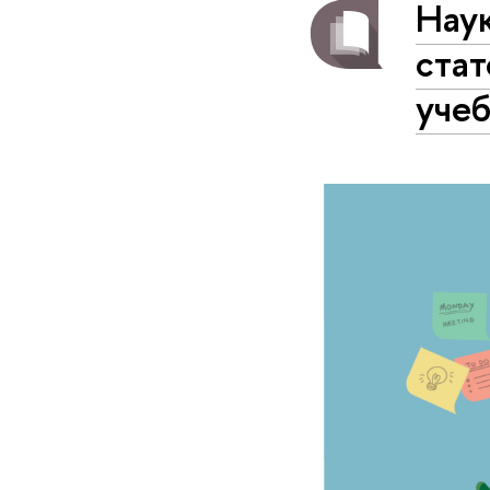
Наук
стат
уче