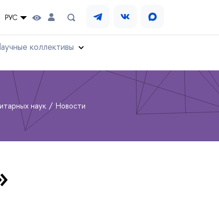
РУС
аучные коллективы
нитарных наук
Новости
»