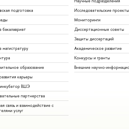
Научные подразделения
вская подготовка
Исследовательские проекты
иады
Мониторинги
в бакалавриат
Диссертационные советы
Защиты диссертаций
в магистратуру
Академическое развитие
нтура
Конкурсы и гранты
ительное образование
Внешние научно-информаци
развития карьеры
-инкубатор ВШЭ
вательные партнерства
ая связь и взаимодействие с
телями услуг