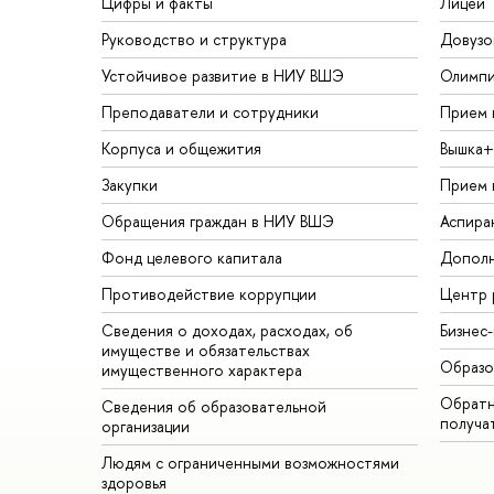
Цифры и факты
Лицей
Руководство и структура
Довузо
Устойчивое развитие в НИУ ВШЭ
Олимп
Преподаватели и сотрудники
Прием 
Корпуса и общежития
Вышка+
Закупки
Прием 
Обращения граждан в НИУ ВШЭ
Аспира
Фонд целевого капитала
Дополн
Противодействие коррупции
Центр 
Сведения о доходах, расходах, об
Бизнес
имуществе и обязательствах
Образо
имущественного характера
Обратн
Сведения об образовательной
получа
организации
Людям с ограниченными возможностями
здоровья