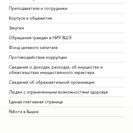
Преподаватели и сотрудники
П
Корпуса и общежития
В
Закупки
П
Обращения граждан в НИУ ВШЭ
А
Фонд целевого капитала
Д
Противодействие коррупции
Ц
Сведения о доходах, расходах, об имуществе и
Б
обязательствах имущественного характера
О
Сведения об образовательной организации
О
Людям с ограниченными возможностями здоровья
Единая платежная страница
Работа в Вышке