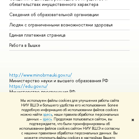
обязательствах имущественного характера
О
Сведения об образовательной организации
О
Людям с ограниченными возможностями здоровья
Единая платежная страница
Работа в Вышке
http://www.minobrnauki.gov.ru/
Министерство науки и высшего образования РФ
https://edu.gov.ru/
Министерство просвещения РФ
https://elearning.hse.ru/mooc
Мы используем файлы cookies для улучшения работы сайта
Массовые открытые онлайн-курсы
НИУ ВШЭ и большего удобства его использования. Более
подробную информацию об использовании файлов cookies
можно найти
здесь
, наши правила обработки персональных
данных –
здесь
. Продолжая пользоваться сайтом, вы
✖
© НИУ ВШЭ 1993–2026
Адреса и контакты
Условия
подтверждаете, что были проинформированы об
использования материалов
Политика конфиденциальности
Карта
использовании файлов cookies сайтом НИУ ВШЭ и согласны
сайта
с нашими правилами обработки персональных данных. Вы
Шрифты HSE Sans и HSE Slab разработаны в
Школе дизайна НИУ
можете отключить файлы cookies в настройках Вашего