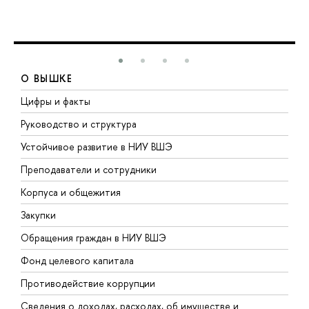
О ВЫШКЕ
Цифры и факты
Л
Руководство и структура
Д
Устойчивое развитие в НИУ ВШЭ
О
Преподаватели и сотрудники
П
Корпуса и общежития
В
Закупки
П
Обращения граждан в НИУ ВШЭ
А
Фонд целевого капитала
Д
Противодействие коррупции
Ц
Сведения о доходах, расходах, об имуществе и
Б